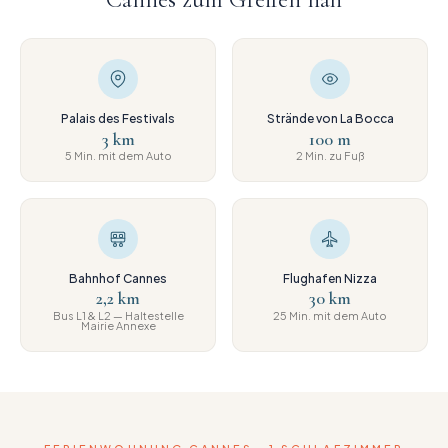
Palais des Festivals
Strände von La Bocca
3 km
100 m
5 Min. mit dem Auto
2 Min. zu Fuß
Bahnhof Cannes
Flughafen Nizza
2,2 km
30 km
Bus L1 & L2 — Haltestelle
25 Min. mit dem Auto
Mairie Annexe