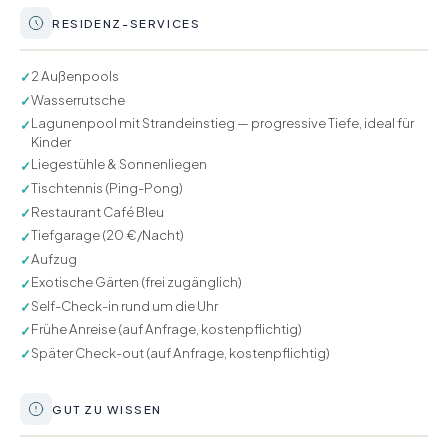
RESIDENZ-SERVICES
2 Außenpools
✓
Wasserrutsche
✓
Lagunenpool mit Strandeinstieg — progressive Tiefe, ideal für
✓
Kinder
Liegestühle & Sonnenliegen
✓
Tischtennis (Ping-Pong)
✓
Restaurant Café Bleu
✓
Tiefgarage (20 €/Nacht)
✓
Aufzug
✓
Exotische Gärten (frei zugänglich)
✓
Self-Check-in rund um die Uhr
✓
Frühe Anreise (auf Anfrage, kostenpflichtig)
✓
Später Check-out (auf Anfrage, kostenpflichtig)
✓
GUT ZU WISSEN