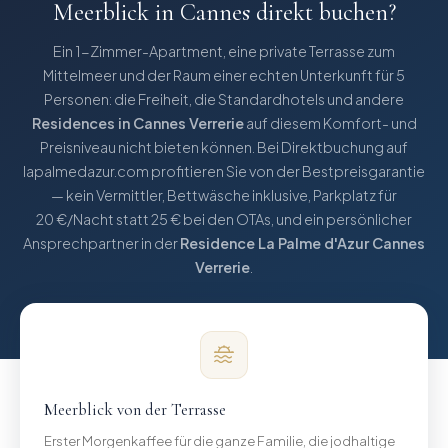
Meerblick in Cannes
direkt buchen?
Ein 1-Zimmer-Apartment, eine private Terrasse zum
Mittelmeer und der Raum einer echten Unterkunft für 5
Personen: die Freiheit, die Standardhotels und andere
Residences in Cannes Verrerie
auf diesem Komfort- und
Preisniveau nicht bieten können. Bei Direktbuchung auf
lapalmedazur.com profitieren Sie von der Bestpreisgarantie
— kein Vermittler, Bettwäsche inklusive, Parkplatz für
20 €/Nacht statt 25 € bei den OTAs, und ein persönlicher
Ansprechpartner in der
Residence La Palme d'Azur Cannes
Verrerie
.
Meerblick von der Terrasse
Erster Morgenkaffee für die ganze Familie, die jodhaltige