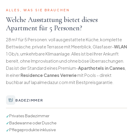
ALLES, WAS SIE BRAUCHEN
Welche Ausstattung bietet dieses
Apartment für 5 Personen?
28 m² für 5 Personen: voll ausgestattete Küche, komplette
Bettwäsche, private Terrasse mit Meerblick, Glasfaser-
WLAN
1 Gb/s, umkehrbare Klimaanlage. Alles ist bei Ihrer Ankunft
bereit, ohne Improvisation und ohne böse Überraschungen.
Das ist der Standard eines Premium-
Aparthotels in Cannes
,
in einer
Residence Cannes Verrerie
mit Pools – direkt
buchbar auf lapalmedazur.com mit Bestpreisgarantie.
BADEZIMMER
Privates Badezimmer
✓
Badewanne oder Dusche
✓
Pflegeprodukte inklusive
✓