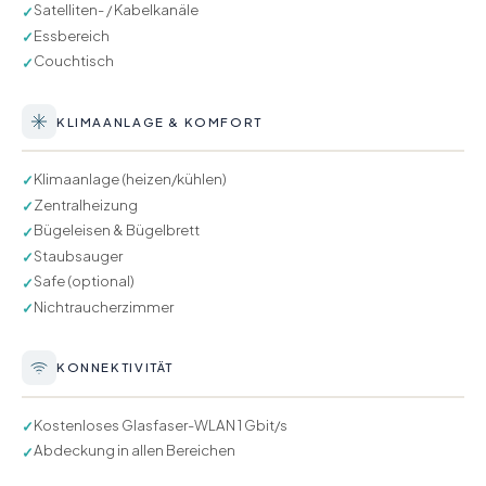
Satelliten- / Kabelkanäle
✓
Essbereich
✓
Couchtisch
✓
KLIMAANLAGE & KOMFORT
Klimaanlage (heizen/kühlen)
✓
Zentralheizung
✓
Bügeleisen & Bügelbrett
✓
Staubsauger
✓
Safe (optional)
✓
Nichtraucherzimmer
✓
KONNEKTIVITÄT
Kostenloses Glasfaser-WLAN 1 Gbit/s
✓
Abdeckung in allen Bereichen
✓