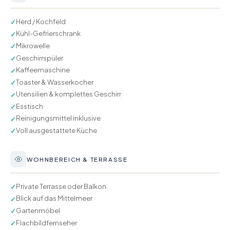
Herd / Kochfeld
✓
Kühl-Gefrierschrank
✓
Mikrowelle
✓
Geschirrspüler
✓
Kaffeemaschine
✓
Toaster & Wasserkocher
✓
Utensilien & komplettes Geschirr
✓
Esstisch
✓
Reinigungsmittel inklusive
✓
Voll ausgestattete Küche
✓
WOHNBEREICH & TERRASSE
Private Terrasse oder Balkon
✓
Blick auf das Mittelmeer
✓
Gartenmöbel
✓
Flachbildfernseher
✓