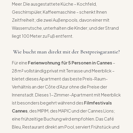
Meer. Die ausgestattete Küche – Kochfeld,
Geschirrspüler, Kaffeemaschine – schenkt Ihnen
Zeitfreiheit; die zwei Außenpools, davon einer mit
Wasserrutsche, unterhalten die Kinder; und der Strand
liegt 100 Meter zu Fuß entfernt.
Wie bucht man direkt mit der Bestpreisgarantie?
Für eine
Ferienwohnung für 5 Personen in Cannes
–
28 m² vollständig privat mit Terrasse und Meerblick –
bietet dieses Apartment das beste Preis-Raum-
Verhältnis an der Côte d'Azur ohne die Preise der
Innenstadt. Dieses 1-Zimmer-Apartment mit Meerblick
ist besonders begehrt während des
Filmfestivals
Cannes
, des MIPIM, des MAPIC und der Cannes Lions;
eine frühzeitige Buchung wird empfohlen. Das Café
Bleu, Restaurant direkt am Pool, serviert Frühstück und