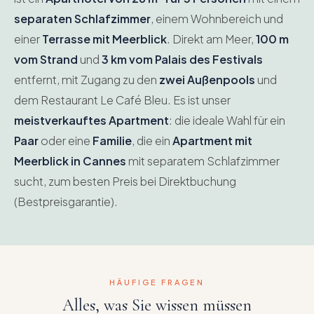
separaten Schlafzimmer
, einem Wohnbereich und
einer
Terrasse mit Meerblick
. Direkt am Meer,
100 m
vom Strand
und
3 km vom Palais des Festivals
entfernt, mit Zugang zu den
zwei Außenpools
und
dem Restaurant Le Café Bleu. Es ist unser
meistverkauftes Apartment
: die ideale Wahl für ein
Paar
oder eine
Familie
, die ein
Apartment mit
Meerblick in Cannes
mit separatem Schlafzimmer
sucht, zum besten Preis bei Direktbuchung
(Bestpreisgarantie).
HÄUFIGE FRAGEN
Alles, was Sie wissen müssen