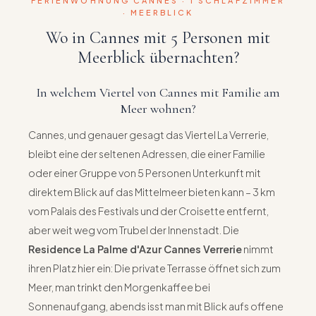
FERIENWOHNUNG CANNES · 1 SCHLAFZIMMER
· MEERBLICK
Wo in Cannes mit 5 Personen mit
Meerblick übernachten?
In welchem Viertel von Cannes mit Familie am
Meer wohnen?
Cannes, und genauer gesagt das Viertel La Verrerie,
bleibt eine der seltenen Adressen, die einer Familie
oder einer Gruppe von 5 Personen Unterkunft mit
direktem Blick auf das Mittelmeer bieten kann – 3 km
vom Palais des Festivals und der Croisette entfernt,
aber weit weg vom Trubel der Innenstadt. Die
Residence La Palme d'Azur Cannes Verrerie
nimmt
ihren Platz hier ein: Die private Terrasse öffnet sich zum
Meer, man trinkt den Morgenkaffee bei
Sonnenaufgang, abends isst man mit Blick aufs offene