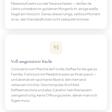
Meeresluft weht von der Terrasse herein — die Îles de
Lérins schweben im goldenen Morgenlicht, einige weiße
Segel am Horizont. Genau dieser ruhige, zeitlose Moment
ist es, den Standardhotels nicht verkaufen können.
Voll ausgestattete Küche
Croissants vom Marché de Forville, Kaffee für die ganze
Familie, Frühstück mit Meerblick wann es Ihnen passt —
und abends ein spontaner Abend, den niemand
verlassen möchte. Geschirrspüler, Kochfeld,
Kaffeemaschine und alles Zubehör: kein Restaurant
zwingend nötig, keine Öffnungszeiten, denen man sich
fügen muss.