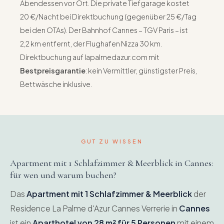
Abendessen vor Ort. Die private Tiefgarage kostet
20 €/Nacht bei Direktbuchung (gegenüber 25 €/Tag
bei den OTAs). Der Bahnhof Cannes – TGV Paris – ist
2,2 km entfernt, der Flughafen Nizza 30 km.
Direktbuchung auf lapalmedazur.com mit
Bestpreisgarantie
: kein Vermittler, günstigster Preis,
Bettwäsche inklusive.
GUT ZU WISSEN
Apartment mit 1 Schlafzimmer & Meerblick in Cannes:
für wen und warum buchen?
Das
Apartment mit 1 Schlafzimmer & Meerblick
der
Residence La Palme d'Azur Cannes Verrerie in
Cannes
ist ein
Aparthotel von 28 m² für 5 Personen
mit einem