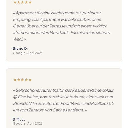
★★★★★
« Apartment für eine Nacht gemietet, perfekter
Empfang. Das Apartment war sehr sauber, ohne
Gegenüber auf der Terrasse und mit einem wirklich
atemberaubenden Meerblick. Für mich eine sichere
Wahl. »
Bruno D.
Google · April 2026
★★★★★
« Sehr schöner Aufenthalt in der Residenz Palme d'Azur
😍 Eine kleine, komfortable Unterkunft, nicht weit vom
Strand (2 Min. zu Fuß). Der Pool (Meer- und Poolblick). 2
km vom Zentrum von Cannes entfernt. »
B.M. L.
Google · April 2026