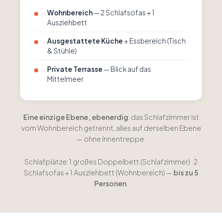
Wohnbereich
— 2 Schlafsofas + 1
Ausziehbett
Ausgestattete Küche
+ Essbereich (Tisch
& Stühle)
Private Terrasse
— Blick auf das
Mittelmeer
Eine einzige Ebene, ebenerdig
: das Schlafzimmer ist
vom Wohnbereich getrennt, alles auf derselben Ebene
— ohne Innentreppe.
Schlafplätze: 1 großes Doppelbett (Schlafzimmer) · 2
Schlafsofas + 1 Ausziehbett (Wohnbereich) —
bis zu 5
Personen
.