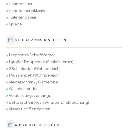
Haartrockner
✓
Handtücher inklusive
✓
Toilettenpapier
✓
Spiegel
✓
SCHLAFZIMMER & BETTEN
1 separates Schlafzimmer
✓
1 großes Doppelbett (Schlafzimmer)
✓
2 Schlafsofas (Wohnbereich)
✓
1 Ausziehbett (Wohnbereich)
✓
Kleiderschrank / Garderobe
✓
Wäscheständer
✓
Verdunklungsvorhänge
✓
Bettwäsche inklusive (nur bei Direktbuchung)
✓
Kissen und Bettdecken
✓
AUSGESTATTETE KÜCHE