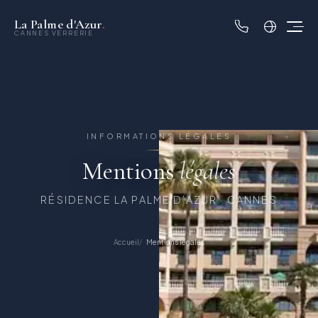
La Palme d'Azur
.
CANNES VERRERIE
INFORMATIONS LÉGALES
Mentions
légales
RÉSIDENCE LA PALME D’AZUR · CANNES
Accueil
Mentions légales