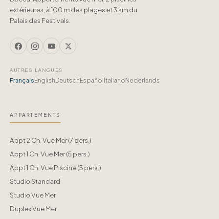
extérieures, à 100 m des plages et 3 km du
Palais des Festivals.
AUTRES LANGUES
Français
English
Deutsch
Español
Italiano
Nederlands
APPARTEMENTS
Appt 2 Ch. Vue Mer (7 pers.)
Appt 1 Ch. Vue Mer (5 pers.)
Appt 1 Ch. Vue Piscine (5 pers.)
Studio Standard
Studio Vue Mer
Duplex Vue Mer