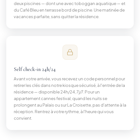
deux piscines — dont une avec toboggan aquatique — et
du Café Bleu en terrasse bord de piscine. Une matinée de
vacances parfaite, sans quitter la résidence.
Self check-in 24h/24
Avant votre arrivée, vous recevez un code personnel pour
retirer les clés dans notre kiosque sécurisé, à l'entrée de la
résidence — disponible 24h/24, 7j/7. Pour un
appartement cannes festival, quand les nuits se
prolongent au Palais ou sur La Croisette, pas d'attente à la
réception. Rentrez à votre rythme, à l'heure qui vous
convient.