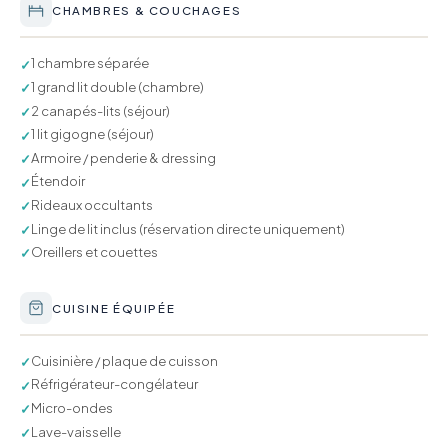
CHAMBRES & COUCHAGES
1 chambre séparée
✓
1 grand lit double (chambre)
✓
2 canapés-lits (séjour)
✓
1 lit gigogne (séjour)
✓
Armoire / penderie & dressing
✓
Étendoir
✓
Rideaux occultants
✓
Linge de lit inclus (réservation directe uniquement)
✓
Oreillers et couettes
✓
CUISINE ÉQUIPÉE
Cuisinière / plaque de cuisson
✓
Réfrigérateur-congélateur
✓
Micro-ondes
✓
Lave-vaisselle
✓