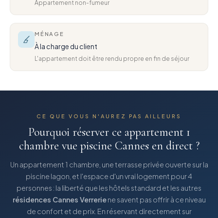
Appartement non-fumeur
MÉNAGE
À la charge du client
L'appartement doit être rendu propre en fin de séjour
CE QUE VOUS N'AUREZ PAS AILLEURS
Pourquoi réserver ce
appartement 1
chambre vue piscine Cannes
en direct ?
Un appartement 1 chambre, une terrasse privée ouverte sur la
piscine lagon, et l'espace d'un vrai logement pour 4
personnes : la liberté que les hôtels standard et les autres
résidences Cannes Verrerie
ne savent pas offrir à ce niveau
de confort et de prix. En réservant directement sur