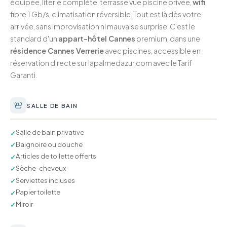
équipée, literie complète, terrasse vue piscine privée,
wifi
fibre 1 Gb/s, climatisation réversible. Tout est là dès votre
arrivée, sans improvisation ni mauvaise surprise. C'est le
standard d'un
appart-hôtel Cannes
premium, dans une
résidence Cannes Verrerie
avec piscines, accessible en
réservation directe sur lapalmedazur.com avec le Tarif
Garanti.
SALLE DE BAIN
Salle de bain privative
✓
Baignoire ou douche
✓
Articles de toilette offerts
✓
Sèche-cheveux
✓
Serviettes incluses
✓
Papier toilette
✓
Miroir
✓