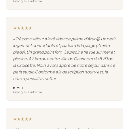
Google · avril 2026
★★★★★
« Très bon séjour à la résidence palme d'Azur 😍 Un petit
logement confortable et pas loin de la plage (2 min à
pieds). Un grand point fort.. La piscine (la vue sur mer et
piscine) A 2 km du centre ville de Cannes et du BVD de
la Croisette. Nous avons apprécié notre séjour dans ce
petit studio Conforme a la description (tout y est, la
hôte a pensait à tout). »
B.M. L.
Google · avril 2026
★★★★★