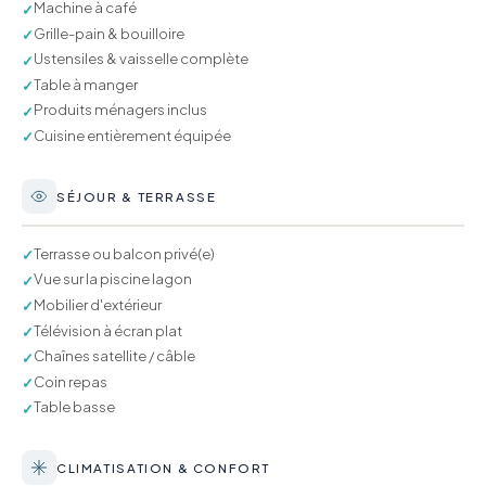
Machine à café
✓
Grille-pain & bouilloire
✓
Ustensiles & vaisselle complète
✓
Table à manger
✓
Produits ménagers inclus
✓
Cuisine entièrement équipée
✓
SÉJOUR & TERRASSE
Terrasse ou balcon privé(e)
✓
Vue sur la piscine lagon
✓
Mobilier d'extérieur
✓
Télévision à écran plat
✓
Chaînes satellite / câble
✓
Coin repas
✓
Table basse
✓
CLIMATISATION & CONFORT