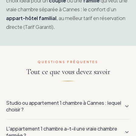
choix idéal pour un
couple
ou une
famille
qui veut une
vraie chambre séparée à Cannes : le confort d'un
appart-hôtel familial
, au meilleur tarif en réservation
directe (Tarif Garanti).
QUESTIONS FRÉQUENTES
Tout ce que vous devez savoir
Studio ou appartement 1 chambre à Cannes : lequel
choisir ?
L'
appartement 1 chambre
ajoute une
vraie chambre
L'appartement 1 chambre a-t-il une vraie chambre
fermée
(avec lit double) en plus du séjour — l'intimité d'une
fermée ?