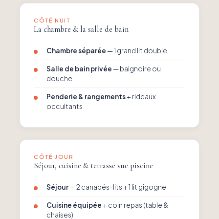
CÔTÉ NUIT
La chambre & la salle de bain
Chambre séparée
— 1 grand lit double
Salle de bain privée
— baignoire ou
douche
Penderie & rangements
+ rideaux
occultants
CÔTÉ JOUR
Séjour, cuisine & terrasse vue piscine
Séjour
— 2 canapés-lits + 1 lit gigogne
Cuisine équipée
+ coin repas (table &
chaises)