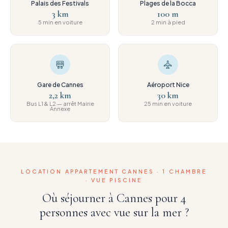
Palais des Festivals
Plages de la Bocca
3 km
100 m
5 min en voiture
2 min à pied
Gare de Cannes
Aéroport Nice
2,2 km
30 km
Bus L1 & L2 — arrêt Mairie
25 min en voiture
Annexe
LOCATION APPARTEMENT CANNES · 1 CHAMBRE
· VUE PISCINE
Où séjourner à Cannes pour 4
personnes avec vue sur la mer ?