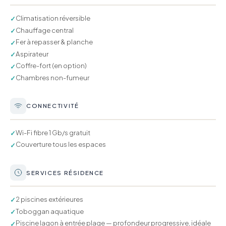
Climatisation réversible
✓
Chauffage central
✓
Fer à repasser & planche
✓
Aspirateur
✓
Coffre-fort (en option)
✓
Chambres non-fumeur
✓
CONNECTIVITÉ
Wi-Fi fibre 1 Gb/s gratuit
✓
Couverture tous les espaces
✓
SERVICES RÉSIDENCE
2 piscines extérieures
✓
Toboggan aquatique
✓
Piscine lagon à entrée plage — profondeur progressive, idéale
✓