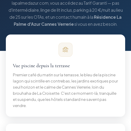
lapalmedazur.com, vous accédez au Tarif Garanti — pas
d'intermédiaire, linge de lit inclus, parking à 20 €/nuit au lieu
de 25 sur les OTAs, et un contact humain à la
Résidence La
Palme d'Azur Cannes Verrerie
si vous en avez besoin.
Vue piscine depuis la terrasse
Premier café du matin sur la terrasse, le bleu de la piscine
lagon qui scintille en contrebas, les jardins exotiques pour
seul horizon et le calme de Cannes Verrerie, loin du
brouhaha de La Croisette. C'est ce moment-là, tranquille
et suspendu, que les hôtels standard ne savent pas
vendre.