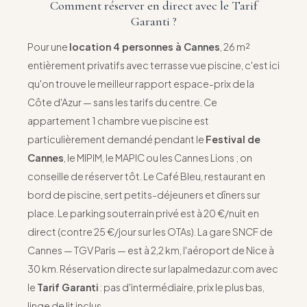
Comment réserver en direct avec le Tarif
Garanti ?
Pour une
location 4 personnes à Cannes
, 26 m²
entièrement privatifs avec terrasse vue piscine, c'est ici
qu'on trouve le meilleur rapport espace-prix de la
Côte d'Azur — sans les tarifs du centre. Ce
appartement 1 chambre vue piscine est
particulièrement demandé pendant le
Festival de
Cannes
, le MIPIM, le MAPIC ou les Cannes Lions ; on
conseille de réserver tôt. Le Café Bleu, restaurant en
bord de piscine, sert petits-déjeuners et dîners sur
place. Le parking souterrain privé est à 20 €/nuit en
direct (contre 25 €/jour sur les OTAs). La gare SNCF de
Cannes — TGV Paris — est à 2,2 km, l'aéroport de Nice à
30 km. Réservation directe sur lapalmedazur.com avec
le
Tarif Garanti
: pas d'intermédiaire, prix le plus bas,
linge de lit inclus.