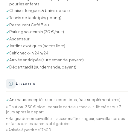
pour les enfants
Chaises longues & bains de soleil
✓
Tennis de table (ping-pong)
✓
Restaurant Café Bleu
✓
Parking souterrain (20 €/nuit)
✓
Ascenseur
✓
Jardins exotiques (accès libre)
✓
Self check-in 24h/24
✓
Arrivée anticipée (sur demande, payant)
✓
Départ tardif (sur demande, payant)
✓
À SAVOIR
Animaux acceptés (sous conditions, frais supplémentaires)
✓
• Caution : 350 € bloquée sur la carte au check-in, libérée sous 7
jours après le départ
• Baignade non surveillée — aucun maître-nageur, surveillance des
enfants par les parents obligatoire
• Arrivée à partir de 17h00