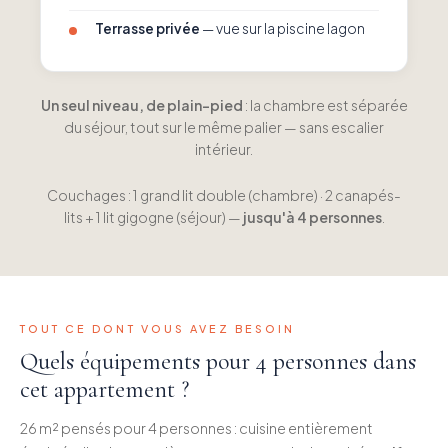
Terrasse privée
— vue sur la piscine lagon
Un seul niveau, de plain-pied
: la chambre est séparée
du séjour, tout sur le même palier — sans escalier
intérieur.
Couchages : 1 grand lit double (chambre) · 2 canapés-
lits + 1 lit gigogne (séjour) —
jusqu'à 4 personnes
.
TOUT CE DONT VOUS AVEZ BESOIN
Quels équipements pour 4 personnes dans
cet appartement ?
26 m² pensés pour 4 personnes : cuisine entièrement