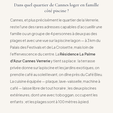
Dans quel quartier de Cannes loger en famille
côté piscine ?
Cannes, et plus précisément le quartier de la Verrerie,
reste l'une des rares adresses capables d'accueillir une
famille ou un groupe de 4 personnes à deux pas des
plages et avec une vue sur la piscine lagon — à 3 km du
Palais des Festivals et de La Croisette, mais loin de
l'effervescence du centre. La
Résidence La Palme
d'Azur Cannes Verrerie
y tient sa place : la terrasse
privée donne sur la piscine et les jardins exotiques, on
prend le café au soleil levant, on dîne près du Café Bleu.
La cuisine équipée — plaque, lave-vaisselle, machine à
café — laisse libre de tout horaire ; les deux piscines
extérieures, dont une avec toboggan, occupent les
enfants ; et les plages sont à 100 mètres à pied.