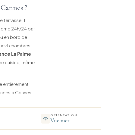
 Cannes ?
e terrasse, 1
tonome 24h/24 par
eu en bord de
ue 3 chambres
ence La Palme
me cuisine, même
ne entièrement
cances à Cannes.
ORIENTATION
Vue mer