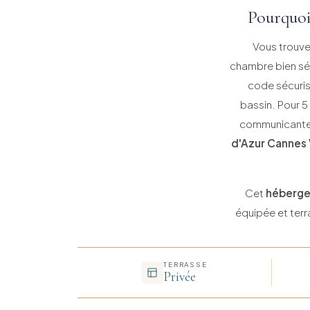
Pourquoi
Vous trouvez
chambre bien sép
code sécuris
bassin. Pour 
communicantes 
d'Azur Cannes 
Cet
héberge
équipée et terr
TERRASSE
Privée