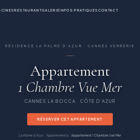
SCINES
RESTAURANT
GALERIE
INFOS PRATIQUES
CONTACT
la Résidence La Palme d'Azur Cannes Verrerie
RÉSIDENCE LA PALME D'AZUR · CANNES VERRERIE
Appartement
1 Chambre Vue Mer
CANNES LA BOCCA · CÔTE D'AZUR
RÉSERVER CET APPARTEMENT
La Palme d'Azur
Appartements
Appartement 1 Chambre Vue Mer