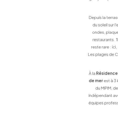
Depuis la terras
du soleil sur 
ondes, plaque 
restaurants. 
reste rare : i
Les plages de C
À la
Résidence 
de mer
est à 3 
du MIPIM, de
indépendant ave
équipes professi