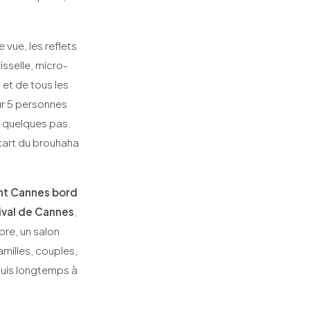
 vue, les reflets
isselle, micro-
 et de tous les
r 5 personnes
à quelques pas.
cart du brouhaha
nt Cannes bord
ival de Cannes
,
bre, un salon
milles, couples,
uis longtemps à