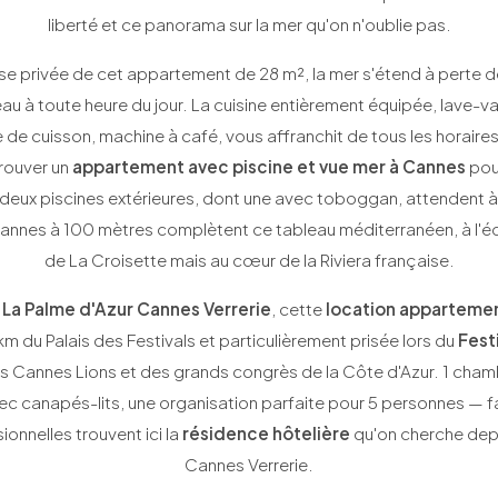
liberté et ce panorama sur la mer qu'on n'oublie pas.
se privée de cet appartement de 28 m², la mer s'étend à perte de
l'eau à toute heure du jour. La cuisine entièrement équipée, lave-va
de cuisson, machine à café, vous affranchit de tous les horaires
Trouver un
appartement avec piscine et vue mer à Cannes
pou
ci, deux piscines extérieures, dont une avec toboggan, attendent 
annes à 100 mètres complètent ce tableau méditerranéen, à l'é
de La Croisette mais au cœur de la Riviera française.
La Palme d'Azur Cannes Verrerie
, cette
location apparteme
km du Palais des Festivals et particulièrement prisée lors du
Fest
s Cannes Lions et des grands congrès de la Côte d'Azur. 1 cham
c canapés-lits, une organisation parfaite pour 5 personnes — fa
onnelles trouvent ici la
résidence hôtelière
qu'on cherche dep
Cannes Verrerie.