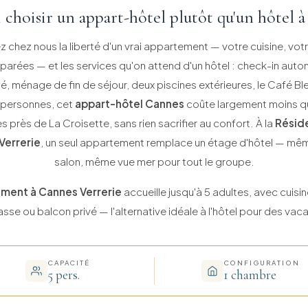
 choisir un appart-hôtel plutôt qu'un hôtel à
 chez nous la liberté d'un vrai appartement — votre cuisine, votr
arées — et les services qu'on attend d'un hôtel : check-in au
é, ménage de fin de séjour, deux piscines extérieures, le Café Bl
5 personnes, cet
appart-hôtel Cannes
coûte largement moins q
près de La Croisette, sans rien sacrifier au confort. À la
Résid
Verrerie
, un seul appartement remplace un étage d'hôtel — mê
salon, même vue mer pour tout le groupe.
ment à Cannes Verrerie
accueille jusqu'à 5 adultes, avec cuisi
asse ou balcon privé — l'alternative idéale à l'hôtel pour des va
CAPACITÉ
CONFIGURATION
5 pers.
1 chambre