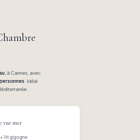
 Chambre
au
, à Cannes, avec
 personnes
. Idéal
Méditerranée.
se vue mer
+ 1 lit gigogne