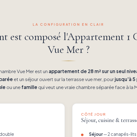
LA CONFIGURATION EN CLAIR
 est composé l'Appartement 1
Vue Mer ?
hambre Vue Mer est un
appartement de 28 m² sur un seul nive
parée
et un séjour ouvert sur la terrasse vue mer, pour
jusqu'à 5
ple
ou une
famille
qui veut une vraie chambre séparée face à la 
CÔTÉ JOUR
Séjour, cuisine & terras
t double
Séjour
— 2 canapés-lits 