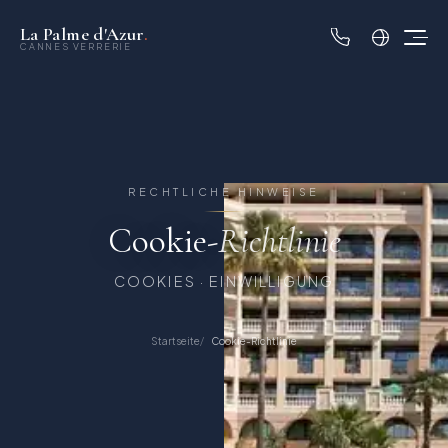
La Palme d'Azur
.
CANNES VERRERIE
RECHTLICHE HINWEISE
Cookie-
Richtlinie
COOKIES · EINWILLIGUNG
Startseite
Cookie-Richtlinie