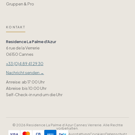
Gruppen & Pro
KONTAKT
Residence La Palme d'Azur
6 rue de la Verrerie
06150 Cannes
+33 (0)4 89 41 29 30
Nachricht senden →
Anreise: ab 17:00 Uhr
Abreise: bis 10:00 Uhr
Self-Check-in rund um die Uhr
© 2026 Residence La Palme d'Azur Cannes Verrerie. Alle Rechte
vorbehalten.
Ausstattung
Cookies
Datenschutz
CB
VISA
AMEX
Pay
Pal