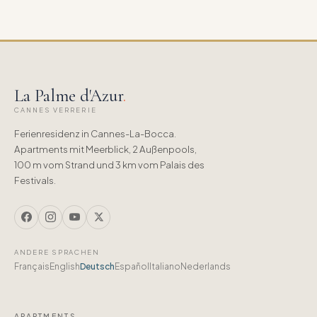
La Palme d'Azur
.
CANNES VERRERIE
Ferienresidenz in Cannes-La-Bocca.
Apartments mit Meerblick, 2 Außenpools,
100 m vom Strand und 3 km vom Palais des
Festivals.
ANDERE SPRACHEN
Français
English
Deutsch
Español
Italiano
Nederlands
APARTMENTS