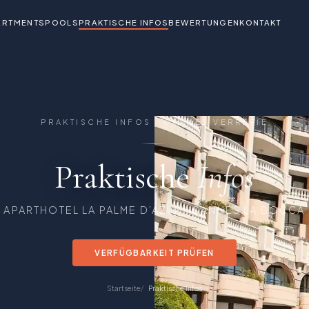
ARTMENTS
POOLS
PRAKTISCHE INFOS
BEWERTUNGEN
KONTAKT
PRAKTISCHE INFOS · CANNES VERRERIE
Praktische
Infos
APARTHOTEL LA PALME D’AZUR · CANNES LA BOCCA
VERFÜGBARKEIT PRÜFEN
Startseite
Praktische Infos