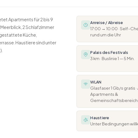
tet Apartments für 2 bis 9
Anreise / Abreise
 Meerblick, 2 Schlafzimmer
17:00 → 10:00 · Self-Ch
sgestattete Küche,
rund um die Uhr
rrasse. Haustiere sind unter
).
Palais des Festivals
3 km · Buslinie 1 — 5 Min.
WLAN
Glasfaser 1 Gb/s gratis · 
Apartments &
Gemeinschaftsbereic
Haustiere
Unter Bedingungen willk