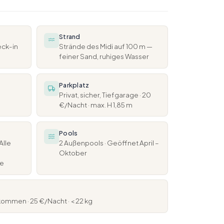
Strand
eck-in
Strände des Midi auf 100 m —
feiner Sand, ruhiges Wasser
Parkplatz
Privat, sicher, Tiefgarage · 20
€/Nacht · max. H 1,85 m
Pools
Alle
2 Außenpools · Geöffnet April –
Oktober
he
ommen · 25 €/Nacht · < 22 kg