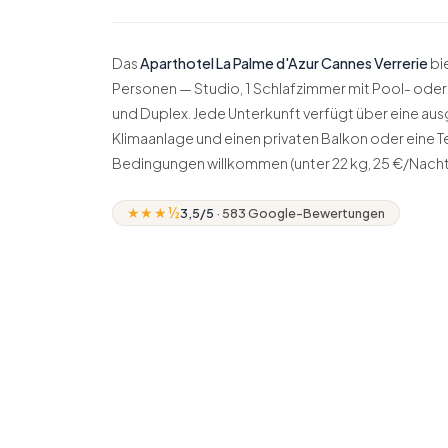
Das
Aparthotel La Palme d'Azur Cannes Verrerie
bie
Personen — Studio, 1 Schlafzimmer mit Pool- oder
und Duplex. Jede Unterkunft verfügt über eine au
Klimaanlage und einen privaten Balkon oder eine Te
Bedingungen willkommen (unter 22 kg, 25 €/Nacht
★★★½
3,5
/5
·
583
Google-Bewertungen