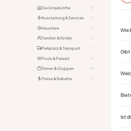
Die Unterkünfte
11
Ausstattung & Services
9
Haustiere
2
Wie 
Familien & Kinder
2
Buche
Parkplatz & Transport
7
Gibt
Wähle
29 3
Pools & Freizeit
5
Vermi
Für j
Firmen & Gruppen
10
Unter
Welc
Kred
Preise & Rabatte
5
werde
Die B
Biet
der A
werd
Ja. U
Ist 
Nächt
bei d