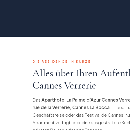
DIE RESIDENCE IN KÜRZE
Alles über Ihren Aufenth
Cannes Verrerie
Das
Aparthotel La Palme d'Azur Cannes Verre
rue de la Verrerie, Cannes La Bocca
— ideal fü
Geschäftsreise oder das Festival de Cannes, n
Apartment verfügt über eine ausgestattete Küch
privaten Balkon oder eine Terrasse.