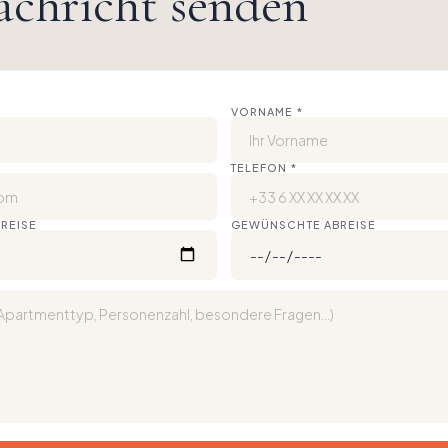
achricht senden
VORNAME
*
TELEFON
*
REISE
GEWÜNSCHTE ABREISE