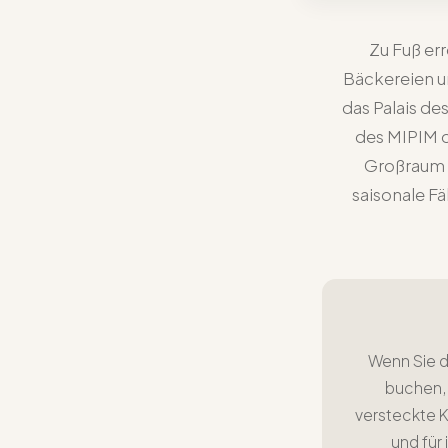
Zu Fuß err
Bäckereien un
das Palais de
des MIPIM o
Großraum a
saisonale F
Wenn Sie di
buchen, 
versteckte 
und für