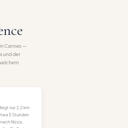
ence
e in Cannes —
s und der
t welchem
liegt nur 2,2 km
 etwa 5 Stunden
nach Nizza,