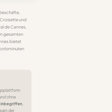
Geschäfte,
 Croisette und
val de Cannes,
den gesamten
nnes bietet
Bootsminuten
ngsplattform
und ohne
 inbegriffen
,
Team der