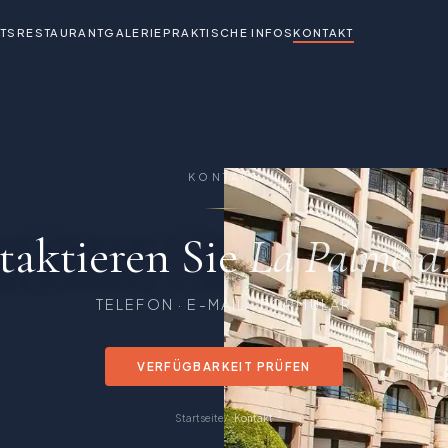
TS
RESTAURANT
GALERIE
PRAKTISCHE INFOS
KONTAKT
KONTAKT
taktieren Sie
La Palme d
TELEFON · E-MAIL · FORMULAR
VERFÜGBARKEIT PRÜFEN
Startseite
Kontakt