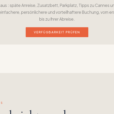
aus : späte Anreise, Zusatzbett, Parkplatz, Tipps zu Cannes u
 einfachere, persönlichere und vorteilhaftere Buchung, vom e
bis zu Ihrer Abreise.
VERFÜGBARKEIT PRÜFEN
NS