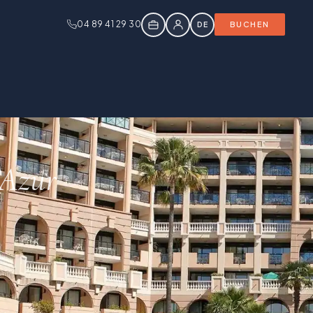
04 89 41 29 30
DE
BUCHEN
’Azur