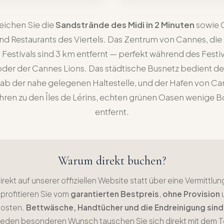
eichen Sie die
Sandstrände des Midi in 2 Minuten
sowie 
d Restaurants des Viertels. Das Zentrum von Cannes, die
s Festivals sind 3 km entfernt — perfekt während des Festi
der der Cannes Lions. Das städtische Busnetz bedient 
b der nahe gelegenen Haltestelle, und der Hafen von Ca
ähren zu den Îles de Lérins, echten grünen Oasen wenige 
entfernt.
Warum direkt buchen?
rekt auf unserer offiziellen Website statt über eine Vermittlu
profitieren Sie vom
garantierten Bestpreis
,
ohne Provision
Kosten.
Bettwäsche, Handtücher und die Endreinigung sind
 jeden besonderen Wunsch tauschen Sie sich direkt mit dem 