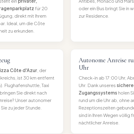
steht ein
privater,
Antibes, Monaco und Marsei
aragenparkplatz
für 20
oder ein Bus bringt Sie in 
ügung, direkt mit Ihrem
zur Residence.
ar. Ideal, um die Côte
eiheit zu erkunden.
zeug
Autonome Anreise ru
Uhr
izza Côte d'Azur
, der
reichs, ist 30 km entfernt
Check-in ab 17:00 Uhr, Ab
. Flughafenshuttle, Taxi
Uhr. Dank unseres
sichere
ringen Sie direkt nach
Zugangssystems
holen Si
nreise? Unser autonomer
rund um die Uhr ab, ohne a
Sie zu jeder Stunde.
Rezeptionszeiten gebunden
sind in Ihren Wegen völlig f
nächtlicher Anreise.