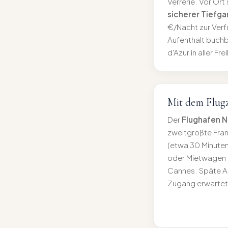
Verrerie. Vor Ort 
sicherer Tiefg
€/Nacht zur Verf
Aufenthalt buchb
d'Azur in aller Fr
Mit dem Flug
Der
Flughafen N
zweitgrößte Frank
(etwa 30 Minuten)
oder Mietwagen b
Cannes. Späte A
Zugang erwartet 