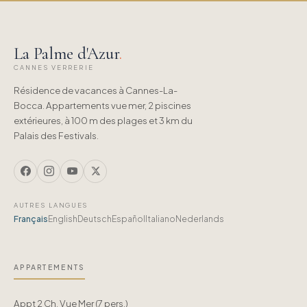
La Palme d'Azur
.
CANNES VERRERIE
Résidence de vacances à Cannes-La-
Bocca. Appartements vue mer, 2 piscines
extérieures, à 100 m des plages et 3 km du
Palais des Festivals.
AUTRES LANGUES
Français
English
Deutsch
Español
Italiano
Nederlands
APPARTEMENTS
Appt 2 Ch. Vue Mer (7 pers.)