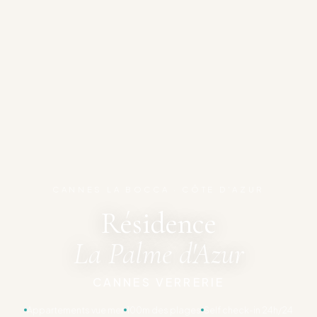
CANNES LA BOCCA · CÔTE D'AZUR
Résidence
La Palme d'Azur
CANNES VERRERIE
Appartements vue mer
100m des plages
Self check-in 24h/24