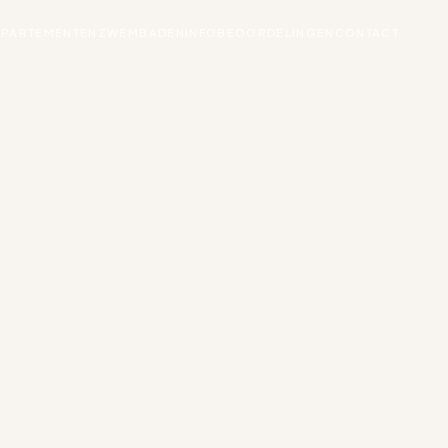
PPARTEMENTEN
ZWEMBADEN
INFO
BEOORDELINGEN
CONTACT
O
DO
VR
ZA
ZO
3
4
5
6
10
11
12
13
17
18
19
20
24
25
26
27