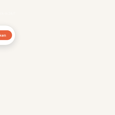
ck-in 24/7
ken