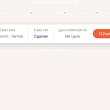
CANNES VERRERIE
enten met zeezicht
100 m van de stranden
2 buitenzwembaden
Self che
DATUMS
GASTEN
ACCOMMODATIE
Zoe
omst
Vertrek
2 gasten
Alle types
→
+ Heeft u een kortingscode?