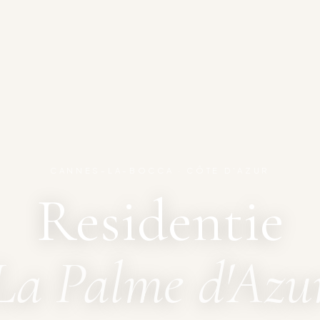
CANNES-LA-BOCCA · CÔTE D'AZUR
Residentie
La Palme d'Azu