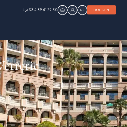
+33 4 89 41 29 30
NL
BOEKEN
errerie