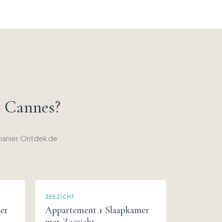
n Cannes?
manier. Ontdek de
ZEEZICHT
er
Appartement 1 Slaapkamer
met Zeezicht