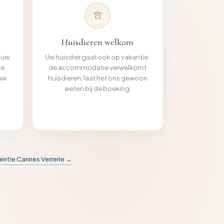
Huisdieren welkom
 uw
Uw huisdier gaat ook op vakantie :
le
de accommodatie verwelkomt
uw
huisdieren, laat het ons gewoon
weten bij de boeking.
dentie Cannes Verrerie →