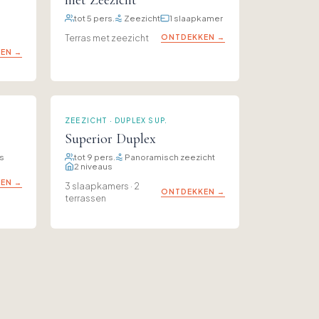
tot 5 pers.
Zeezicht
1 slaapkamer
Terras met zeezicht
ONTDEKKEN →
EN →
ZEEZICHT · DUPLEX SUP.
Superior Duplex
s
tot 9 pers.
Panoramisch zeezicht
2 niveaus
EN →
3 slaapkamers · 2
ONTDEKKEN →
terrassen