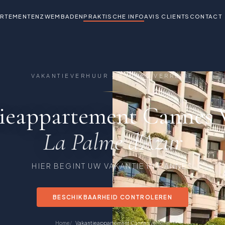
ARTEMENTEN
ZWEMBADEN
PRAKTISCHE INFO
AVIS CLIENTS
CONTACT
VAKANTIEVERHUUR · CANNES VERRERIE
ieappartement Cannes V
La Palme d'Azur
HIER BEGINT UW VAKANTIE IN CANNES
BESCHIKBAARHEID CONTROLEREN
Home
Vakantieappartement Cannes Verrerie