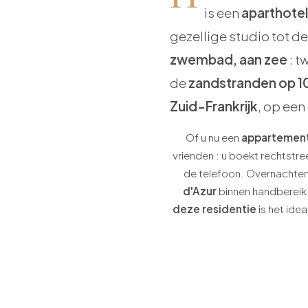
is een
aparthotel
gezellige studio tot d
zwembad, aan zee
: t
de
zandstranden op 1
Zuid-Frankrijk
, op een
Of u nu een
appartement
vrienden : u boekt rechtstree
de telefoon. Overnachten 
d'Azur
binnen handbereik
deze residentie
is het ide