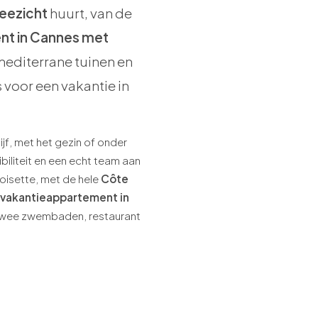
eezicht
huurt, van de
nt in Cannes met
editerrane tuinen en
 voor een vakantie in
jf, met het gezin of onder
ibiliteit en een echt team aan
roisette, met de hele
Côte
vakantieappartement in
t twee zwembaden, restaurant