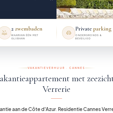
2
zwembaden
Private
parking
WAARVAN ÉÉN MET
ONDERGRONDS &
GLIJBAAN
BEVEILIGD
VAKANTIEVERHUUR · CANNES
akantieappartement met zeezicht
Verrerie
antie aan de Côte d'Azur
.
Residentie Cannes Verre