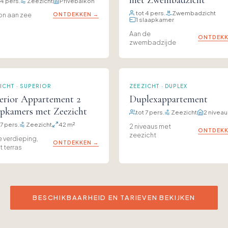
 4 pers.
Zeezicht
Privébalkon
tot 4 pers.
Zwembadzicht
on aan zee
ONTDEKKEN →
1 slaapkamer
Aan de
ONTDEKK
zwembadzijde
ICHT · SUPERIOR
ZEEZICHT · DUPLEX
erior Appartement 2
Duplexappartement
apkamers met Zeezicht
tot 7 pers.
Zeezicht
2 niveau
 7 pers.
Zeezicht
42 m²
2 niveaus met
ONTDEKK
zeezicht
 verdieping,
ONTDEKKEN →
 terras
BESCHIKBAARHEID EN TARIEVEN BEKIJKEN