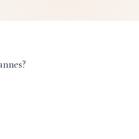
annes?