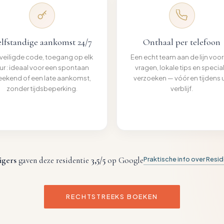
lfstandige aankomst 24/7
Onthaal per telefoon
veiligde code, toegang op elk
Een echt team aan de lijn voor
ur : ideaal voor een spontaan
vragen, lokale tips en specia
ekend of een late aankomst,
verzoeken — vóór en tijdens 
zonder tijdsbeperking.
verblijf.
igers
gaven deze residentie
3,5
/5
op Google
Praktische info over Resi
RECHTSTREEKS BOEKEN