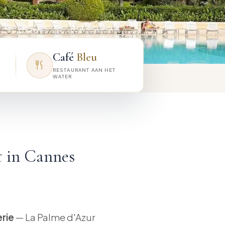
Café
Bleu
RESTAURANT AAN HET
WATER
 in Cannes
rie
— La Palme d'Azur