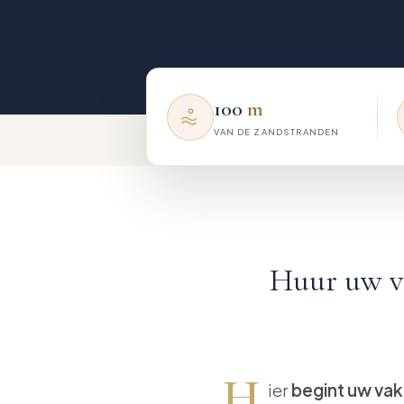
100
m
VAN DE ZANDSTRANDEN
Huur uw v
H
ier
begint uw vak