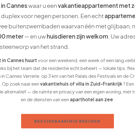
 in Cannes
waar u een
vakantieappartement met z
e duplex voor negen personen. Een echt
apparteme
wee buitenzwembaden waarvan één met glijbaan, m
00 meter
— en uw
huisdieren zijn welkom
. Uw adres
 steenworp van het strand.
 in Cannes huurt
voor een weekend, een week of een lang verbli
ks bij het team dat de residentie echt beheert — lokale tips, flex
in Cannes Verrerie, op 3 km van het Palais des Festivals en de C
. Op zoek naar een
vakantiehuis of villa in Zuid-Frankrijk
? Een
ale alternatief — de ruimte en privacy van een eigen woning, me
en de diensten van een
aparthotel aan zee
.
BESCHIKBAARHEID BEKIJKEN