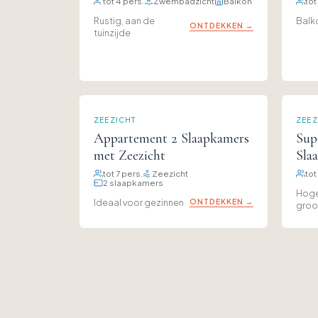
tot 4 pers.
Zwembadzicht
Balkon
tot
Rustig, aan de
Balk
ONTDEKKEN →
tuinzijde
ZEEZICHT
ZEEZ
Appartement 2 Slaapkamers
Sup
met Zeezicht
Sla
tot 7 pers.
Zeezicht
tot
2 slaapkamers
Hoge
Ideaal voor gezinnen
ONTDEKKEN →
groot