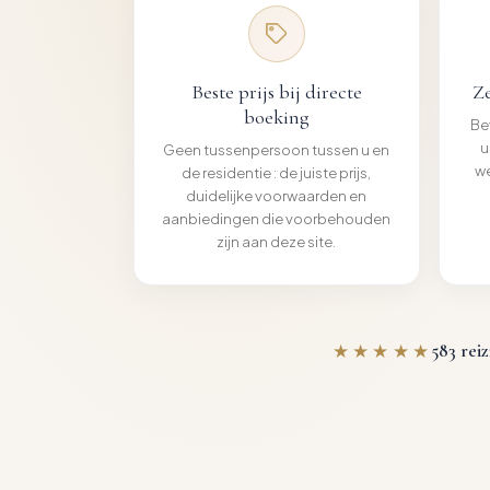
Beste prijs bij directe
Ze
boeking
Be
u
Geen tussenpersoon tussen u en
we
de residentie : de juiste prijs,
duidelijke voorwaarden en
aanbiedingen die voorbehouden
zijn aan deze site.
★★★★★
583
reiz