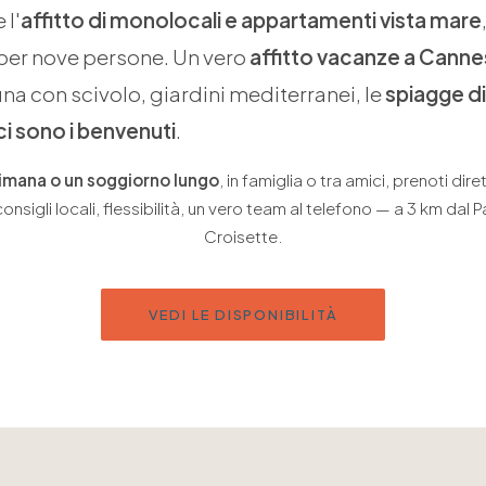
 l'
affitto di monolocali e appartamenti vista mare
 per nove persone. Un vero
affitto vacanze a Canne
una con scivolo, giardini mediterranei, le
spiagge di
i sono i benvenuti
.
imana o un soggiorno lungo
, in famiglia o tra amici, prenoti di
sigli locali, flessibilità, un vero team al telefono — a 3 km dal P
Croisette.
VEDI LE DISPONIBILITÀ