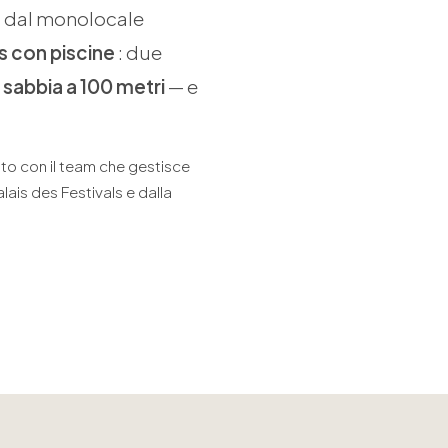
, dal monolocale
s con piscine
: due
 sabbia a 100 metri
— e
retto con il team che gestisce
alais des Festivals e dalla