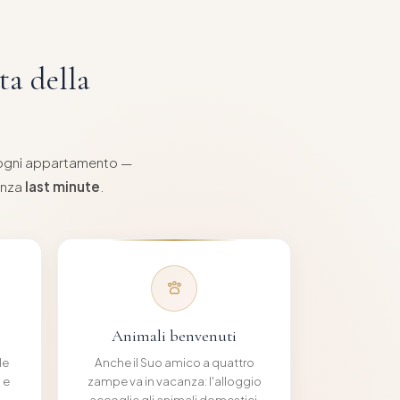
ta della
e ogni appartamento —
tenza
last minute
.
Animali benvenuti
le
Anche il Suo amico a quattro
 e
zampe va in vacanza: l'alloggio
accoglie gli animali domestici,