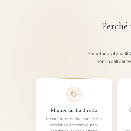
Perché 
Prenotando il Suo
al
non un call cente
Miglior tariffa diretta
Nessun intermediario tra te e la
residenza: il prezzo giusto,
condizioni chiare e offerte
wee