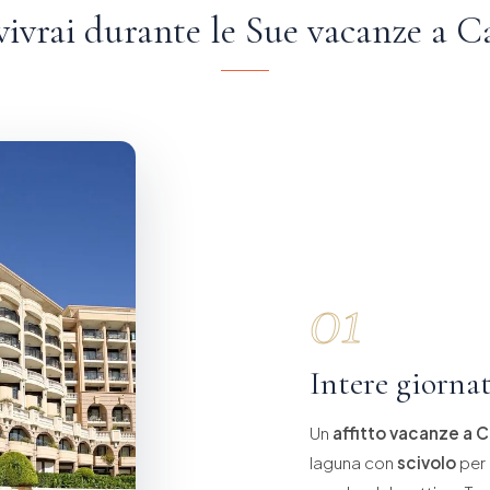
vivrai durante le Sue vacanze a C
01
Intere giorna
Un
affitto vacanze a 
laguna con
scivolo
per 