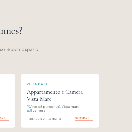
annes?
o. Scopri lo spazio,
VISTA MARE
Appartamento 1 Camera
Vista Mare
fino a 5 persone
Vista mare
1 camera
RI →
Terrazza vista mare
SCOPRI →