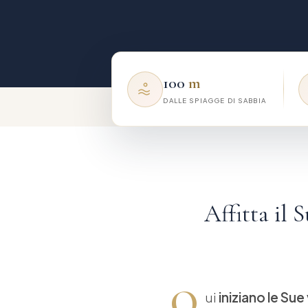
100
m
DALLE SPIAGGE DI SABBIA
Affitta il
Q
ui
iniziano le Su