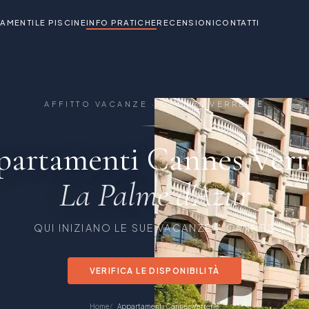
AMENTI
LE PISCINE
INFO PRATICHE
RECENSIONI
CONTATTI
AFFITTO VACANZE · CANNES VERRERIE
artamenti Cannes Verr
La Palme d'Azur
QUI INIZIANO LE SUE VACANZE A CANNES
VERIFICA LE DISPONIBILITÀ
Home
Appartamenti Cannes Verrerie