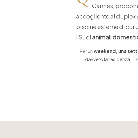
Cannes, propone
accogliente al duplex
piscine esterne di cui 
i Suoi
animali domestic
Per un
weekend, una sett
davvero la residenza — con