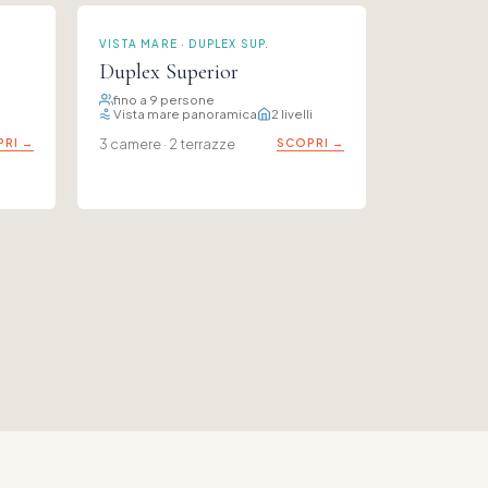
VISTA MARE · DUPLEX SUP.
Duplex Superior
fino a 9 persone
Vista mare panoramica
2 livelli
RI →
3 camere · 2 terrazze
SCOPRI →