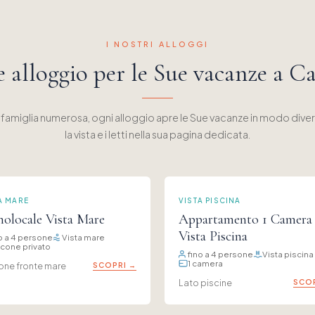
I NOSTRI ALLOGGI
 alloggio per le Sue vacanze a C
 famiglia numerosa, ogni alloggio apre le Sue vacanze in modo divers
la vista e i letti nella sua pagina dedicata.
A MARE
VISTA PISCINA
olocale Vista Mare
Appartamento 1 Camera
Vista Piscina
o a 4 persone
Vista mare
cone privato
fino a 4 persone
Vista piscina
1 camera
one fronte mare
SCOPRI →
Lato piscine
SCOP