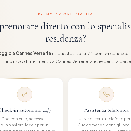
PRENOTAZIONE DIRETTA
prenotare diretto con lo specialis
residenza?
loggio a Cannes Verrerie
su questo sito, tratti con chi conosc
r. L'indirizzo di riferimento a Cannes Verrerie, anche per una par
Check-in autonomo 24/7
Assistenza telefonica
Codice sicuro, accesso a
Un vero team al telefono per 
qualsiasi ora: ideale per un
Sue domande, consigli locali
kend improvvisato o un arrivo
richieste speciali — prima e