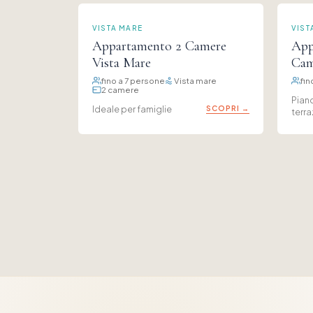
VISTA MARE
VIST
Appartamento 2 Camere
App
Vista Mare
Cam
fino a 7 persone
Vista mare
fin
2 camere
Pian
Ideale per famiglie
SCOPRI →
terr