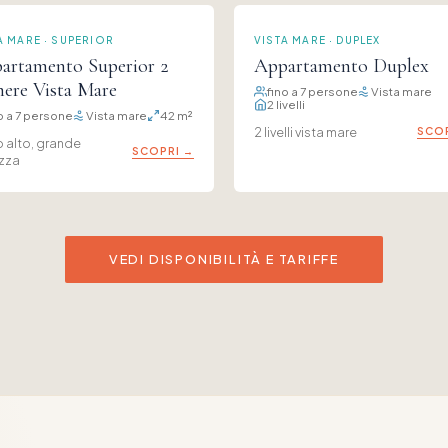
A MARE · SUPERIOR
VISTA MARE · DUPLEX
artamento Superior 2
Appartamento Duplex
ere Vista Mare
fino a 7 persone
Vista mare
2 livelli
o a 7 persone
Vista mare
42 m²
2 livelli vista mare
SCOP
o alto, grande
SCOPRI →
azza
VEDI DISPONIBILITÀ E TARIFFE