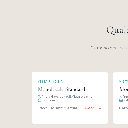
Quale
Dal monolocale alla
VISTA PISCINA
VIST
Monolocale Standard
Mon
fino a 4 persone
Vista piscina
fin
Balcone
Bal
Tranquillo, lato giardini
SCOPRI →
Balc