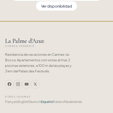
Ver disponibilidad
La Palme d'Azur
.
CANNES VERRERIE
Residencia de vacaciones en Cannes-la-
Bocca. Apartamentos con vistas al mar, 2
piscinas exteriores, a 100 m de las playas y
3 km del Palais des Festivals.
OTROS IDIOMAS
Français
English
Deutsch
Español
Italiano
Nederlands