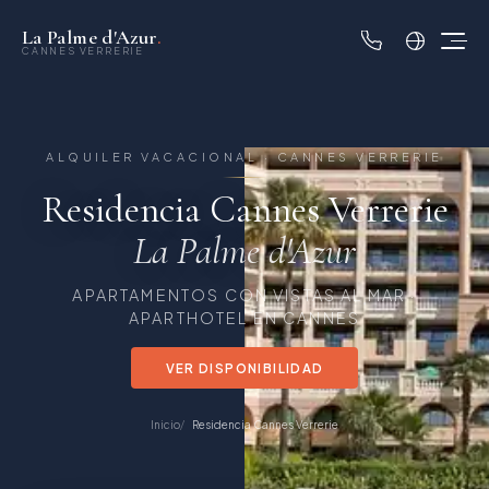
La Palme d'Azur
.
CANNES VERRERIE
ALQUILER VACACIONAL · CANNES VERRERIE
Residencia Cannes Verrerie
La Palme d'Azur
APARTAMENTOS CON VISTAS AL MAR ·
APARTHOTEL EN CANNES
VER DISPONIBILIDAD
Inicio
Residencia Cannes Verrerie