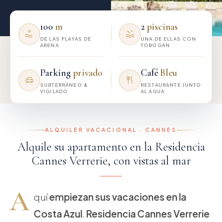
100
m
2
piscinas
DE LAS PLAYAS DE
UNA DE ELLAS CON
ARENA
TOBOGÁN
Parking
privado
Café
Bleu
SUBTERRÁNEO &
RESTAURANTE JUNTO
VIGILADO
AL AGUA
ALQUILER VACACIONAL · CANNES
Alquile su apartamento en la Residencia
Cannes Verrerie, con vistas al mar
A
quí
empiezan sus vacaciones en la
Costa Azul
.
Residencia Cannes Verrerie