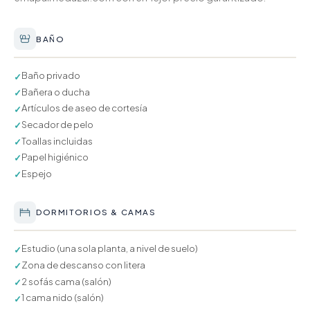
BAÑO
Baño privado
✓
Bañera o ducha
✓
Artículos de aseo de cortesía
✓
Secador de pelo
✓
Toallas incluidas
✓
Papel higiénico
✓
Espejo
✓
DORMITORIOS & CAMAS
Estudio (una sola planta, a nivel de suelo)
✓
Zona de descanso con litera
✓
2 sofás cama (salón)
✓
1 cama nido (salón)
✓