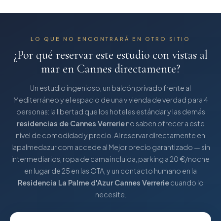
LO QUE NO ENCONTRARÁ EN OTRO SITIO
¿Por qué reservar este
estudio con vistas al
mar en Cannes
directamente?
Un estudio ingenioso, un balcón privado frente al
Mediterráneo y el espacio de una vivienda de verdad para 4
personas: la libertad que los hoteles estándar y las demás
residencias de Cannes Verrerie
no saben ofrecer a este
nivel de comodidad y precio. Al reservar directamente en
lapalmedazur.com accede al Mejor precio garantizado — sin
intermediarios, ropa de cama incluida, parking a 20 €/noche
en lugar de 25 en las OTA, y un contacto humano en la
Residencia La Palme d'Azur Cannes Verrerie
cuando lo
necesite.