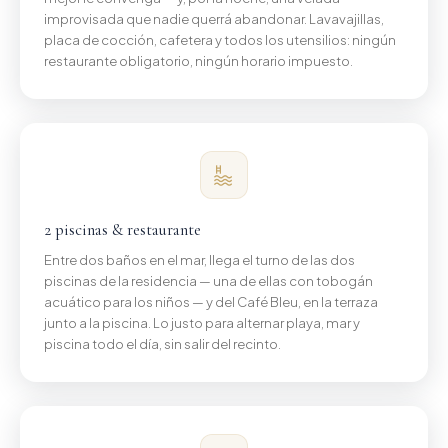
improvisada que nadie querrá abandonar. Lavavajillas,
placa de cocción, cafetera y todos los utensilios: ningún
restaurante obligatorio, ningún horario impuesto.
2 piscinas & restaurante
Entre dos baños en el mar, llega el turno de las dos
piscinas de la residencia — una de ellas con tobogán
acuático para los niños — y del Café Bleu, en la terraza
junto a la piscina. Lo justo para alternar playa, mar y
piscina todo el día, sin salir del recinto.