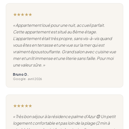
★★★★★
« Appartement loué pour une nuit, accueil parfait.
Cette appartement est situé au 8ème étage.
L'appartement était très propre, sans vis-à-vis quand
vous êtes en terrasse et une vue sur la mer qui est
vraiment époustouflante. Grand salon avec cuisine vue
mer et un lit immense et une literie sans faille. Pour moi
une valeur sûre. »
Bruno D.
Google · avril 2026
★★★★★
« Très bon séjour à la résidence palme d'Azur 😍 Un petit
logement confortable et pas loin de la plage (2 min à