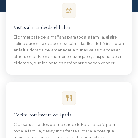
Vistas al mar desde el balcón
El primer café de la mañana para toda la familia, el aire
salino que entra desde el balcón — las Îles de Lérins flotan
en la luz dorada del amanecer, algunas velas blancas en
el horizonte. Es ese momento, tranquilo y suspendido en
el tiempo, que los hoteles estándar no saben vender.
Cocina totalmente equipada
Cruasanes traídos del mercado de Forville, café para
toda la familia, desayunos frente al mar a la hora que
mejor le convenga — y, por la noche, una velada