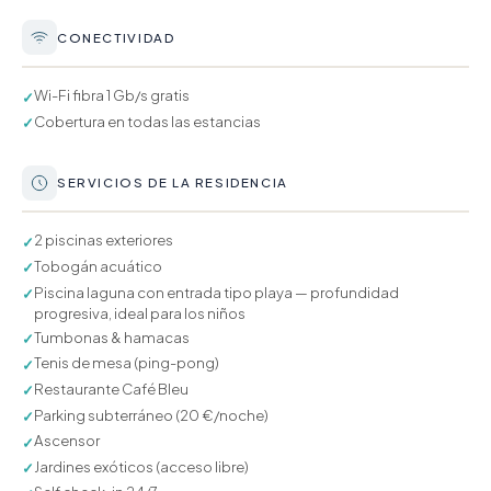
CONECTIVIDAD
Wi-Fi fibra 1 Gb/s gratis
✓
Cobertura en todas las estancias
✓
SERVICIOS DE LA RESIDENCIA
2 piscinas exteriores
✓
Tobogán acuático
✓
Piscina laguna con entrada tipo playa — profundidad
✓
progresiva, ideal para los niños
Tumbonas & hamacas
✓
Tenis de mesa (ping-pong)
✓
Restaurante Café Bleu
✓
Parking subterráneo (20 €/noche)
✓
Ascensor
✓
Jardines exóticos (acceso libre)
✓