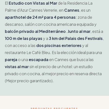
El
Estudio con Vistas al Mar
de la Residencia La
Palme d'Azur Cannes Verrerie, en
Cannes
, es un
aparthotel de 24 m² para 4 personas
: zona de
descanso, salón con cocina americana equipada y
balcón privado al Mediterráneo
.
Junto al mar
, está a
100 m de las playas
y a
3 km del Palais des Festivals
,
con acceso a las
dos piscinas exteriores
y al
restaurante Le Café Bleu. Es la elección ideal para una
pareja
o una
escapada
en Cannes que busca las
vistas al mar
sin el precio de un hotel: un estudio
privado con cocina, al mejor precio en reserva directa
(Mejor precio garantizado).
PREGUNTAS FRECUENTES