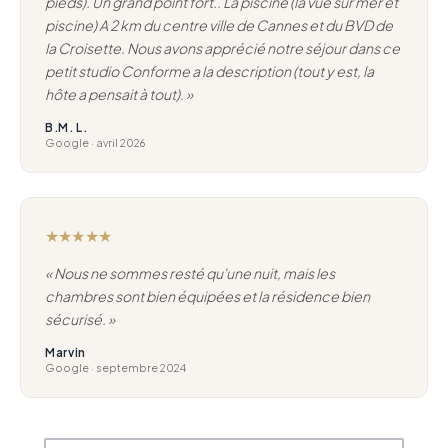
pieds). Un grand point fort.. La piscine (la vue sur mer et
piscine) A 2 km du centre ville de Cannes et du BVD de
la Croisette. Nous avons apprécié notre séjour dans ce
petit studio Conforme a la description (tout y est, la
hôte a pensait à tout). »
B.M. L.
Google · avril 2026
★★★★★
« Nous ne sommes resté qu'une nuit, mais les
chambres sont bien équipées et la résidence bien
sécurisé. »
Marvin
Google · septembre 2024