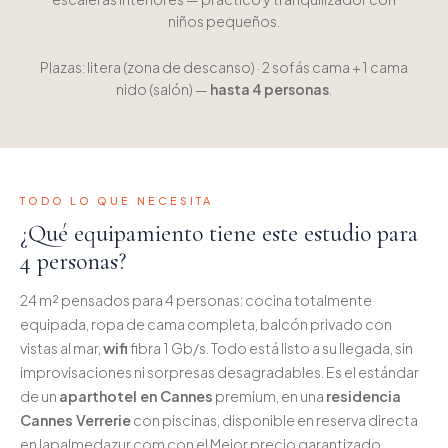
niños pequeños.
Plazas: litera (zona de descanso) · 2 sofás cama + 1 cama
nido (salón) —
hasta 4 personas
.
TODO LO QUE NECESITA
¿Qué equipamiento tiene este estudio para
4 personas?
24 m² pensados para 4 personas: cocina totalmente
equipada, ropa de cama completa, balcón privado con
vistas al mar,
wifi
fibra 1 Gb/s. Todo está listo a su llegada, sin
improvisaciones ni sorpresas desagradables. Es el estándar
de un
aparthotel en Cannes
premium, en una
residencia
Cannes Verrerie
con piscinas, disponible en reserva directa
en lapalmedazur.com con el Mejor precio garantizado.