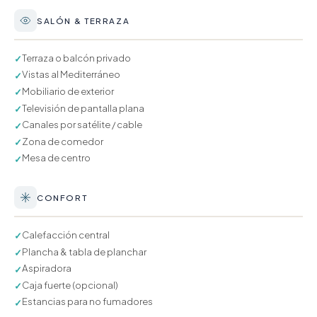
SALÓN & TERRAZA
Terraza o balcón privado
✓
Vistas al Mediterráneo
✓
Mobiliario de exterior
✓
Televisión de pantalla plana
✓
Canales por satélite / cable
✓
Zona de comedor
✓
Mesa de centro
✓
CONFORT
Calefacción central
✓
Plancha & tabla de planchar
✓
Aspiradora
✓
Caja fuerte (opcional)
✓
Estancias para no fumadores
✓