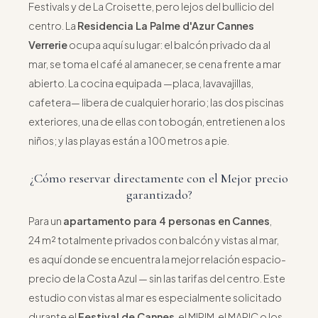
Festivals y de La Croisette, pero lejos del bullicio del
centro. La
Residencia La Palme d'Azur Cannes
Verrerie
ocupa aquí su lugar: el balcón privado da al
mar, se toma el café al amanecer, se cena frente a mar
abierto. La cocina equipada —placa, lavavajillas,
cafetera— libera de cualquier horario; las dos piscinas
exteriores, una de ellas con tobogán, entretienen a los
niños; y las playas están a 100 metros a pie.
¿Cómo reservar directamente con el Mejor precio
garantizado?
Para un
apartamento para 4 personas en Cannes
,
24 m² totalmente privados con balcón y vistas al mar,
es aquí donde se encuentra la mejor relación espacio-
precio de la Costa Azul — sin las tarifas del centro. Este
estudio con vistas al mar es especialmente solicitado
durante el
Festival de Cannes
, el MIPIM, el MAPIC o los