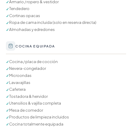
Armario / ropero & vestidor
✓
Tendedero
✓
Cortinas opacas
✓
Ropa de cama incluida (solo en reserva directa)
✓
Almohadas y edredones
✓
COCINA EQUIPADA
Cocina / placa de cocción
✓
Nevera-congelador
✓
Microondas
✓
Lavavajillas
✓
Cafetera
✓
Tostadora & hervidor
✓
Utensilios & vajilla completa
✓
Mesa de comedor
✓
Productos de limpieza incluidos
✓
Cocina totalmente equipada
✓