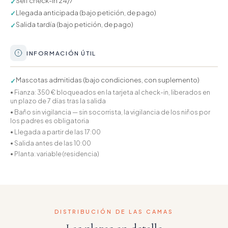
Self check-in 24/7
✓
Llegada anticipada (bajo petición, de pago)
✓
Salida tardía (bajo petición, de pago)
✓
INFORMACIÓN ÚTIL
Mascotas admitidas (bajo condiciones, con suplemento)
✓
• Fianza: 350 € bloqueados en la tarjeta al check-in, liberados en
un plazo de 7 días tras la salida
• Baño sin vigilancia — sin socorrista, la vigilancia de los niños por
los padres es obligatoria
• Llegada a partir de las 17:00
• Salida antes de las 10:00
• Planta: variable (residencia)
DISTRIBUCIÓN DE LAS CAMAS