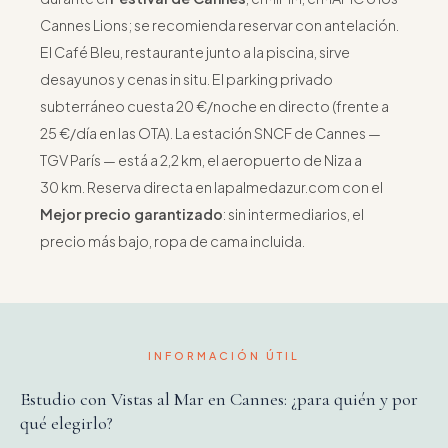
Cannes Lions; se recomienda reservar con antelación.
El Café Bleu, restaurante junto a la piscina, sirve
desayunos y cenas in situ. El parking privado
subterráneo cuesta 20 €/noche en directo (frente a
25 €/día en las OTA). La estación SNCF de Cannes —
TGV París — está a 2,2 km, el aeropuerto de Niza a
30 km. Reserva directa en lapalmedazur.com con el
Mejor precio garantizado
: sin intermediarios, el
precio más bajo, ropa de cama incluida.
INFORMACIÓN ÚTIL
Estudio con Vistas al Mar en Cannes: ¿para quién y por
qué elegirlo?