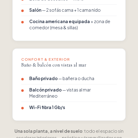
Salón
— 2 sofás cama + 1 cama nido
Cocina americana equipada
+ zona de
comedor (mesa & sillas)
CONFORT & EXTERIOR
Baño & balcón con vistas al mar
Baño privado
— bañera o ducha
Balcón privado
— vistas al mar
Mediterráneo
Wi-Fi fibra 1 Gb/s
Una sola planta, a nivel de suelo
: todo el espacio sin
escaleras interiores — práctico y tranquilizador con