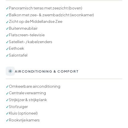
Panoramisch terras met zeezicht (boven)
✓
Balkon met zee- & zwembadzicht (woonkamer)
✓
Zicht op de Middellandse Zee
✓
Buitenmeubilair
✓
Flatscreen-televisie
✓
Satelliet- / kabelzenders
✓
Eethoek
✓
Salontafel
✓
AIRCONDITIONING & COMFORT
Omkeerbare airconditioning
✓
Centrale verwarming
✓
Strijkijzer & strijkplank
✓
Stofzuiger
✓
Kluis (optioneel)
✓
Rookvrije kamers
✓