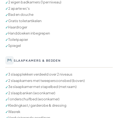
2 eigen badkamers (1 per niveau)
✓
2 aparte wc's
✓
Bad en douche
✓
Gratis toiletartikelen
✓
Haardroger
✓
Handdoeken inbegrepen
✓
Toiletpapier
✓
Spiegel
✓
SLAAPKAMERS & BEDDEN
3 slaapplekken verdeeld over 2 niveaus
✓
2 slaapkamers met tweepersoonsbed (boven)
✓
3e slaapkamer met stapelbed (met raam)
✓
2 slaapbanken (woonkamer)
✓
1 onderschuifbed (woonkamer)
✓
Kledingkast / garderobe & dressing
✓
Wasrek
✓
Verduisterende gordijnen