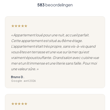
583
beoordelingen
★★★★★
« Appartement loué pour une nuit, accueil parfait.
Cette appartement est situé au 8ème étage.
L'appartement était très propre, sans vis-à-vis quand
vous êtes en terrasse et une vue sur la mer qui est
vraiment époustouflante. Grand salon avec cuisine vue
mer et un lit immense et une literie sans faille. Pour moi
une valeur sûre. »
Bruno D.
Google · avril 2026
★★★★★