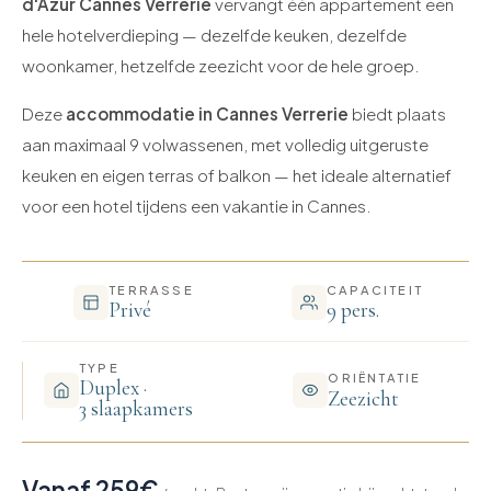
d'Azur Cannes Verrerie
vervangt één appartement een
hele hotelverdieping — dezelfde keuken, dezelfde
woonkamer, hetzelfde zeezicht voor de hele groep.
Deze
accommodatie in Cannes Verrerie
biedt plaats
aan maximaal 9 volwassenen, met volledig uitgeruste
keuken en eigen terras of balkon — het ideale alternatief
voor een hotel tijdens een vakantie in Cannes.
TERRASSE
CAPACITEIT
Privé
9 pers.
TYPE
ORIËNTATIE
Duplex ·
Zeezicht
3 slaapkamers
Vanaf 259€