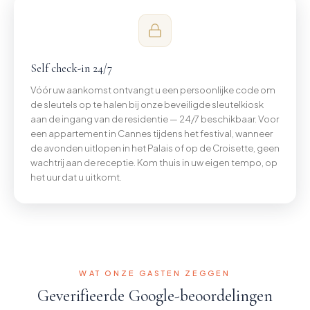
Self check-in 24/7
Vóór uw aankomst ontvangt u een persoonlijke code om
de sleutels op te halen bij onze beveiligde sleutelkiosk
aan de ingang van de residentie — 24/7 beschikbaar. Voor
een appartement in Cannes tijdens het festival, wanneer
de avonden uitlopen in het Palais of op de Croisette, geen
wachtrij aan de receptie. Kom thuis in uw eigen tempo, op
het uur dat u uitkomt.
WAT ONZE GASTEN ZEGGEN
Geverifieerde Google-beoordelingen