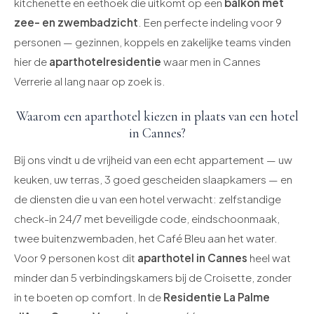
kitchenette en eethoek die uitkomt op een
balkon met
zee- en zwembadzicht
. Een perfecte indeling voor 9
personen — gezinnen, koppels en zakelijke teams vinden
hier de
aparthotelresidentie
waar men in Cannes
Verrerie al lang naar op zoek is.
Waarom een aparthotel kiezen in plaats van een hotel
in Cannes?
Bij ons vindt u de vrijheid van een echt appartement — uw
keuken, uw terras, 3 goed gescheiden slaapkamers — en
de diensten die u van een hotel verwacht: zelfstandige
check-in 24/7 met beveiligde code, eindschoonmaak,
twee buitenzwembaden, het Café Bleu aan het water.
Voor 9 personen kost dit
aparthotel in Cannes
heel wat
minder dan 5 verbindingskamers bij de Croisette, zonder
in te boeten op comfort. In de
Residentie La Palme