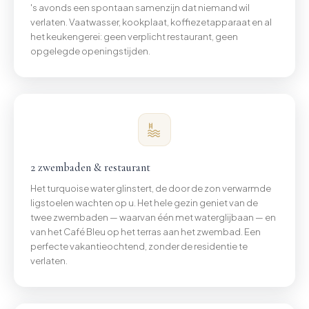
's avonds een spontaan samenzijn dat niemand wil
verlaten. Vaatwasser, kookplaat, koffiezetapparaat en al
het keukengerei: geen verplicht restaurant, geen
opgelegde openingstijden.
2 zwembaden & restaurant
Het turquoise water glinstert, de door de zon verwarmde
ligstoelen wachten op u. Het hele gezin geniet van de
twee zwembaden — waarvan één met waterglijbaan — en
van het Café Bleu op het terras aan het zwembad. Een
perfecte vakantieochtend, zonder de residentie te
verlaten.