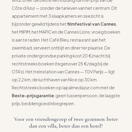
Côte d'Azur — zonder de tarieven van het centrum. Dit
appartement met 3 slaapkamers en zeezicht is
bijzonder gewild tijdens het
filmfestival van Cannes
,
het MIPIM, het MAPIC en de Cannes Lions; vroeg boeken
is aan te raden. Het Café Bleu, restaurant aan het
zwembad, serveert ontbijt en diner ter plaatse. De
private ondergrondse parking kost 20 €/nacht bij
rechtstreeks boeken (tegenover 25 €/dag bij de
OTA's). Het treinstation van Cannes — TGV Parijs — ligt
op 2,2 km, de luchthaven van Nice op 30 km.
Rechtstreeks boeken op lapalmedazur.com met de
Beste-prijsgarantie
: geen tussenpersoon, de laagste
prijs, beddengoed inbegrepen.
Voor een vriendengroep of twee gezinnen: beter
dan een villa, beter dan een hotel?