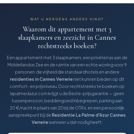
WAT U NERGENS ANDERS VINDT
Waarom dit
appartement met 3
slaapkamers en zeezicht in Cannes
rechtstreeks boeken?
Een appartement met 3 slaapkamers, een privéterras aan de
Middellandse Zee en de ruimte van een echte woning voor 9
personen: de vrijheid die standaardhotels en andere
residenties in Cannes Verrerie
niet kunnen bieden op dit
comfort- en prijsniveau. Door rechtstreeks te boeken op
lapalmedazur.com krijgt u de Beste-prijsgarantie — geen
tussenpersoon, beddengoed inbegrepen, parking aan
20 €/nacht in plaats van 25 bij de OTA's, en een persoonlijk
aanspreekpunt bij de
Residentie La Palme d'Azur Cannes
Verrerie
wanneer u dat nodig heeft.