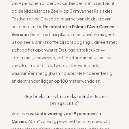
van 9 personen onderdak kan bieden met direct zicht
op de Middellandse Zee — op 3 km van het Palais des
Festivals en de Croisette, maar ver van de drukte van
het centrum. De
Residentie La Palme d'Azur Cannes
Verrerie
neemt hier haar plaats in: het privéterras geeft
uit op zee, u drinkt koffie bij zonsopgang, u dineert met
zicht op het open water. De uitgeruste keuken —
kookplaat, vaatwasser, koffiezetapparaat — laat u vrij
van elk uurrooster; de twee buitenzwembaden,
waarvan één met glijbaan, houden de kinderen bezig;
en de stranden liggen op 100 meter wandelen.
Hoe boekt u rechtstreeks met de Beste-
prijsgarantie?
Voor een
vakantiewoning voor 9 personen in
Cannes
, 60 m² volledig privé met terras en zeezicht,
vindt u hier de beste verhouding ruimte-prijs van de