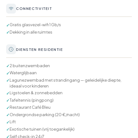
CONNECTIVITEIT
Gratis glasvezel-wifi 1 Gb/s
✓
Dekking in alle ruimtes
✓
DIENSTEN RESIDENTIE
2 buitenzwembaden
✓
Waterglijbaan
✓
Lagunezwembad met strandingang — geleidelijke diepte,
✓
ideaal voor kinderen
Ligstoelen & zonnebedden
✓
Tafeltennis (pingpong)
✓
Restaurant Café Bleu
✓
Ondergrondse parking (20 €/nacht)
✓
Lift
✓
Exotische tuinen (vrij toegankelijk)
✓
Self check-in 24/7
✓