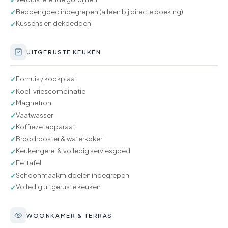
✓
Beddengoed inbegrepen (alleen bij directe boeking)
✓
Kussens en dekbedden
✓
UITGERUSTE KEUKEN
Fornuis / kookplaat
✓
Koel-vriescombinatie
✓
Magnetron
✓
Vaatwasser
✓
Koffiezetapparaat
✓
Broodrooster & waterkoker
✓
Keukengerei & volledig serviesgoed
✓
Eettafel
✓
Schoonmaakmiddelen inbegrepen
✓
Volledig uitgeruste keuken
✓
WOONKAMER & TERRAS