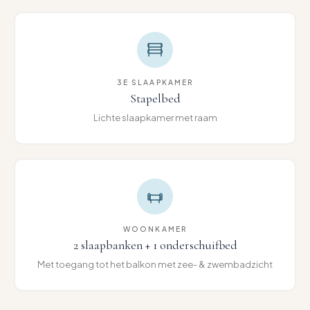
3E SLAAPKAMER
Stapelbed
Lichte slaapkamer met raam
WOONKAMER
2 slaapbanken + 1 onderschuifbed
Met toegang tot het balkon met zee- & zwembadzicht