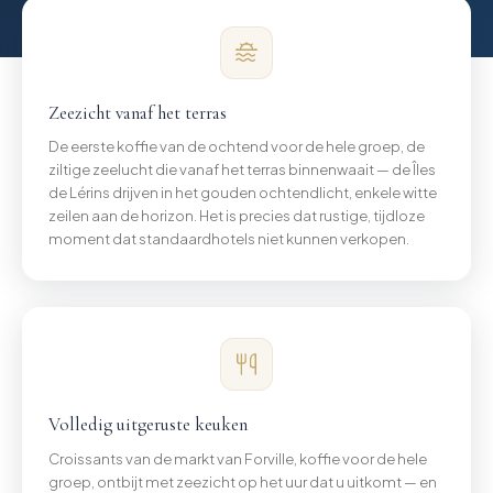
Zeezicht vanaf het terras
De eerste koffie van de ochtend voor de hele groep, de
ziltige zeelucht die vanaf het terras binnenwaait — de Îles
de Lérins drijven in het gouden ochtendlicht, enkele witte
zeilen aan de horizon. Het is precies dat rustige, tijdloze
moment dat standaardhotels niet kunnen verkopen.
Volledig uitgeruste keuken
Croissants van de markt van Forville, koffie voor de hele
groep, ontbijt met zeezicht op het uur dat u uitkomt — en