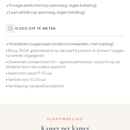
Vroege aankomst (op aanvraag, tegen betaling)
✓
Laat vertrek (op aanvraag, tegen betaling)
✓
GOED OM TE WETEN
Huisdieren toegestaan (onder voorwaarden, met toeslag)
✓
• Borg: 350 € geblokkeerd op de kaart bij check-in, binnen 7 dagen
na vertrek vrijgegeven
• Zwemmen zonder toezicht — geen badmeester, toezicht op de
kinderen door de ouders verplicht
• Aankomst vanaf 17.00 uur
• Vertrek vóór 10.00 uur
• Verdieping: variabel (residentie)
SLAAPINDELING
Kamer per kamer