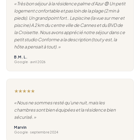
« Très bon séjour à la résidence palme d'Azur 😍 Un petit
logement confortable et pas loin de la plage (2 min à
pieds). Un grand point fort.. La piscine (la vue sur mer et
piscine) A 2 km du centre ville de Cannes et du BVD de
la Croisette. Nous avons apprécié notre séjour dans ce
petit studio Conforme a la description (tout y est, la
hôte a pensait à tout). »
B.M. L.
Google · avril 2026
★★★★★
« Nous ne sommes resté qu'une nuit, mais les
chambres sont bien équipées et la résidence bien
sécurisé. »
Marvin
Google · septembre 2024