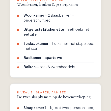
Woonkamer, keuken & 3e slaapkamer
Woonkamer
— 2 slaapbanken + 1
onderschuifbed
Uitgeruste kitchenette
+ eethoek met
eettafel
3e slaapkamer
— hutkamer met stapelbed,
met raam
Badkamer
+
aparte wc
Balkon
— zee- & zwembadzicht
NIVEAU 2 · SLAPEN, AAN ZEE
De twee slaapkamers op de bovenverdieping
Slaapkamer 1
— 1 groot tweepersoonsbed,