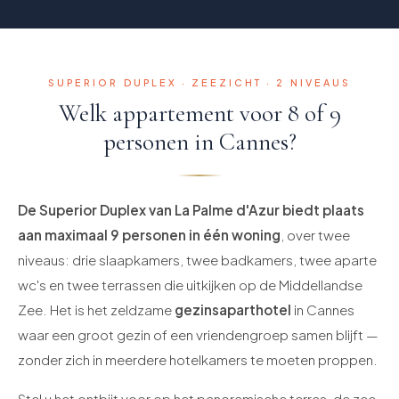
SUPERIOR DUPLEX · ZEEZICHT · 2 NIVEAUS
Welk appartement voor 8 of 9
personen in Cannes?
De Superior Duplex van La Palme d'Azur biedt plaats
aan maximaal 9 personen in één woning
, over twee
niveaus: drie slaapkamers, twee badkamers, twee aparte
wc's en twee terrassen die uitkijken op de Middellandse
Zee. Het is het zeldzame
gezinsaparthotel
in Cannes
waar een groot gezin of een vriendengroep samen blijft —
zonder zich in meerdere hotelkamers te moeten proppen.
Stel u het ontbijt voor op het panoramische terras, de zee