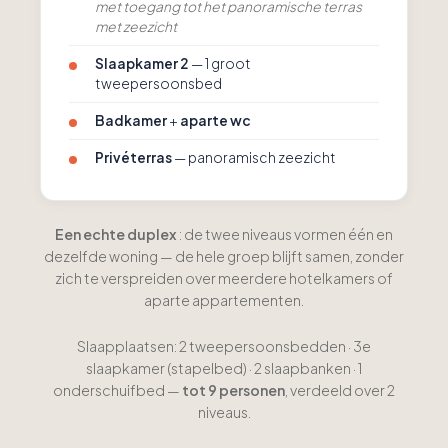
met toegang tot het panoramische terras
met zeezicht
Slaapkamer 2
— 1 groot
tweepersoonsbed
Badkamer
+
aparte wc
Privéterras
— panoramisch zeezicht
Een echte duplex
: de twee niveaus vormen één en
dezelfde woning — de hele groep blijft samen, zonder
zich te verspreiden over meerdere hotelkamers of
aparte appartementen.
Slaapplaatsen: 2 tweepersoonsbedden · 3e
slaapkamer (stapelbed) · 2 slaapbanken · 1
onderschuifbed —
tot 9 personen
, verdeeld over 2
niveaus.