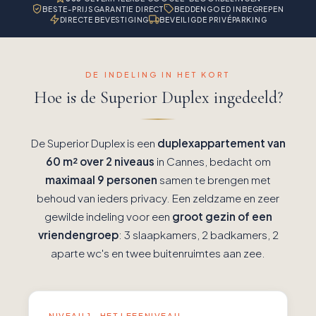
BESTE-PRIJSGARANTIE DIRECT
BEDDENGOED INBEGREPEN
DIRECTE BEVESTIGING
BEVEILIGDE PRIVÉPARKING
DE INDELING IN HET KORT
Hoe is de Superior Duplex ingedeeld?
De Superior Duplex is een
duplexappartement van
60 m² over 2 niveaus
in Cannes, bedacht om
maximaal 9 personen
samen te brengen met
behoud van ieders privacy. Een zeldzame en zeer
gewilde indeling voor een
groot gezin of een
vriendengroep
: 3 slaapkamers, 2 badkamers, 2
aparte wc's en twee buitenruimtes aan zee.
NIVEAU 1 · HET LEEFNIVEAU