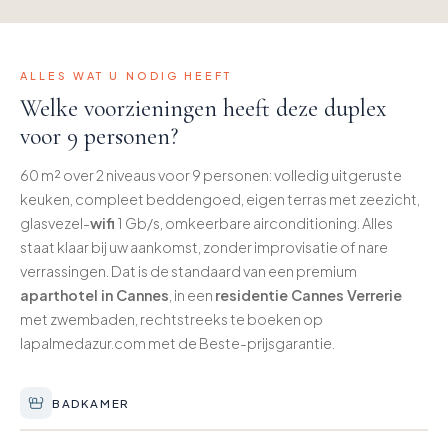
ALLES WAT U NODIG HEEFT
Welke voorzieningen heeft deze duplex
voor 9 personen?
60 m² over 2 niveaus voor 9 personen: volledig uitgeruste
keuken, compleet beddengoed, eigen terras met zeezicht,
glasvezel-
wifi
1 Gb/s, omkeerbare airconditioning. Alles
staat klaar bij uw aankomst, zonder improvisatie of nare
verrassingen. Dat is de standaard van een premium
aparthotel in Cannes
, in een
residentie Cannes Verrerie
met zwembaden, rechtstreeks te boeken op
lapalmedazur.com met de Beste-prijsgarantie.
BADKAMER