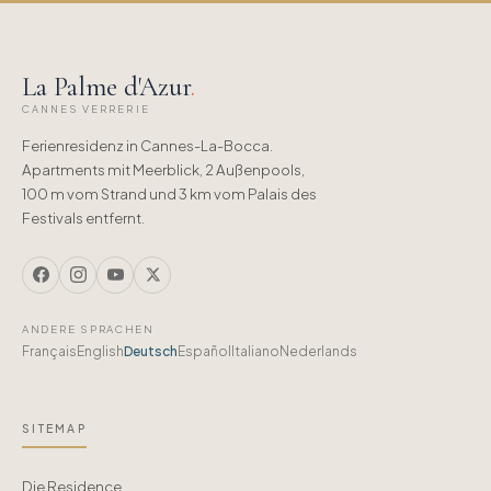
La Palme d'Azur
.
CANNES VERRERIE
Ferienresidenz in Cannes-La-Bocca.
Apartments mit Meerblick, 2 Außenpools,
100 m vom Strand und 3 km vom Palais des
Festivals entfernt.
ANDERE SPRACHEN
Français
English
Deutsch
Español
Italiano
Nederlands
SITEMAP
Die Residence