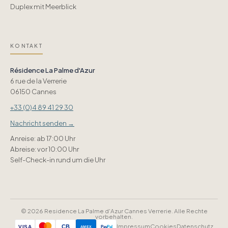
Duplex mit Meerblick
KONTAKT
Résidence La Palme d'Azur
6 rue de la Verrerie
06150 Cannes
+33 (0)4 89 41 29 30
Nachricht senden →
Anreise: ab 17:00 Uhr
Abreise: vor 10:00 Uhr
Self-Check-in rund um die Uhr
© 2026 Residence La Palme d'Azur Cannes Verrerie. Alle Rechte
vorbehalten.
Impressum
Cookies
Datenschutz
CB
VISA
AMEX
Pay
Pal