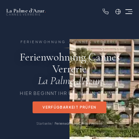
La Palme d'Azur
.
CANNES VERRERIE
FERIENWOHNUNG · CANNES VERRERIE
Ferienwohnung Cannes
Verrerie
La Palme d'Azur
HIER BEGINNT IHR URLAUB IN CANNES
VERFÜGBARKEIT PRÜFEN
Startseite
Ferienwohnung Cannes Verrerie