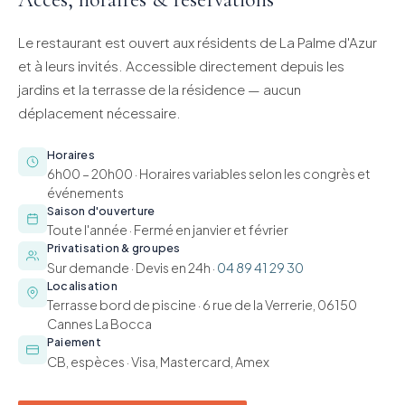
Le restaurant est ouvert aux résidents de La Palme d'Azur
et à leurs invités. Accessible directement depuis les
jardins et la terrasse de la résidence — aucun
déplacement nécessaire.
Horaires
6h00 – 20h00 · Horaires variables selon les congrès et
événements
Saison d'ouverture
Toute l'année · Fermé en janvier et février
Privatisation & groupes
Sur demande · Devis en 24h ·
04 89 41 29 30
Localisation
Terrasse bord de piscine · 6 rue de la Verrerie, 06150
Cannes La Bocca
Paiement
CB, espèces · Visa, Mastercard, Amex