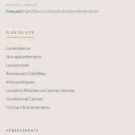
AUTRES LANGUES
Français
English
Deutsch
Español
Italiano
Nederlands
PLAN DU SITE
La résidence
Nos appartements
Les piscines
Restaurant Café Bleu
Infos pratiques
Location Résidence Cannes Verrerie
Guide local Cannes
Contact & événements
HÉBERGEMENTS