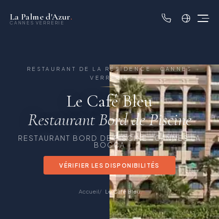
La Palme d'Azur
.
CANNES VERRERIE
RESTAURANT DE LA RÉSIDENCE · CANNES
VERRERIE
Le Café Bleu
Restaurant Bord de Piscine
RESTAURANT BORD DE PISCINE · CANNES LA
BOCCA
VÉRIFIER LES DISPONIBILITÉS
Accueil
Le Café Bleu