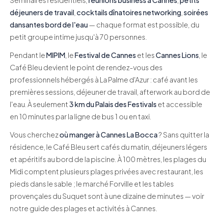
déjeuners de travail
,
cocktails dînatoires networking
,
soirées
dansantes bord de l'eau
— chaque format est possible, du
petit groupe intime jusqu'à 70 personnes.
Pendant le
MIPIM
, le
Festival de Cannes
et les
Cannes Lions
, le
Café Bleu devient le point de rendez-vous des
professionnels hébergés à La Palme d'Azur : café avant les
premières sessions, déjeuner de travail, afterwork au bord de
l'eau. À seulement
3 km du Palais des Festivals
et accessible
en 10 minutes par la ligne de bus 1 ou en taxi.
Vous cherchez
où manger à Cannes La Bocca
? Sans quitter la
résidence, le Café Bleu sert cafés du matin, déjeuners légers
et apéritifs au bord de la piscine. À 100 mètres, les plages du
Midi comptent plusieurs plages privées avec restaurant, les
pieds dans le sable ; le marché Forville et les tables
provençales du Suquet sont à une dizaine de minutes — voir
notre
guide des plages et activités à Cannes
.