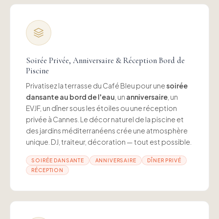
Soirée Privée, Anniversaire & Réception Bord de
Piscine
Privatisez la terrasse du Café Bleu pour une
soirée
dansante au bord de l'eau
, un
anniversaire
, un
EVJF, un dîner sous les étoiles ou une réception
privée à Cannes. Le décor naturel de la piscine et
des jardins méditerranéens crée une atmosphère
unique. DJ, traiteur, décoration — tout est possible.
SOIRÉE DANSANTE
ANNIVERSAIRE
DÎNER PRIVÉ
RÉCEPTION