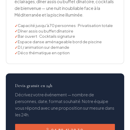
éclairages, dîner assis ou buffet dînatoire, cocktails
de bienvenue — une nuit inoubliable face à la
Méditerranée et la piscine illuminée.
Capacité jusqu'à 70 personnes · Privatisation totale
Dîner assis ou buffet dînatoire
Bar ouvert · Cocktails signature
Espace danse aménageable bord de piscine
DJ / animation sur demande
Déco thématique en option
Devis gratuit en 24h
Décrivez votre événement — nombre de
personnes, date, format souhaité. Notre équipe
vous répond avec une proposition sur mesure dans
les 24h.