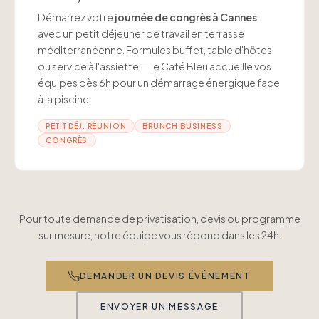
Démarrez votre
journée de congrès à Cannes
avec un petit déjeuner de travail en terrasse
méditerranéenne. Formules buffet, table d'hôtes
ou service à l'assiette — le Café Bleu accueille vos
équipes dès 6h pour un démarrage énergique face
à la piscine.
PETIT DÉJ. RÉUNION
BRUNCH BUSINESS
CONGRÈS
Pour toute demande de privatisation, devis ou programme
sur mesure, notre équipe vous répond dans les 24h.
DEMANDER UN DEVIS ÉVÉNEMENT
ENVOYER UN MESSAGE