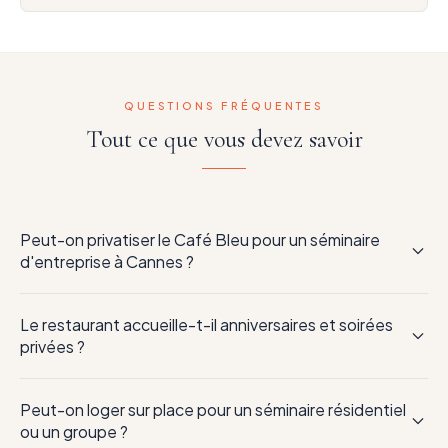
QUESTIONS FRÉQUENTES
Tout ce que vous devez savoir
Peut-on privatiser le Café Bleu pour un séminaire
d'entreprise à Cannes ?
Oui. La terrasse bord de piscine du
Café Bleu
se privatise
Le restaurant accueille-t-il anniversaires et soirées
pour vos séminaires, réunions d'affaires, petits déjeuners de
privées ?
travail et déjeuners de groupe,
jusqu'à 70 personnes
, à 3 km
du Palais des Festivals. Devis sur mesure en 24h au
04 89 41 29
Absolument. Le Café Bleu organise soirées dansantes bord
30
.
Peut-on loger sur place pour un séminaire résidentiel
de l'eau,
anniversaires
, EVJF, dîners privés et réceptions
ou un groupe ?
jusqu'à 70 personnes
— avec DJ, bar à cocktails et traiteur