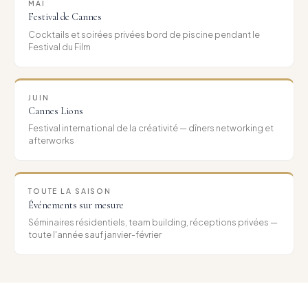
MAI
Festival de Cannes
Cocktails et soirées privées bord de piscine pendant le
Festival du Film
JUIN
Cannes Lions
Festival international de la créativité — dîners networking et
afterworks
TOUTE LA SAISON
Événements sur mesure
Séminaires résidentiels, team building, réceptions privées —
toute l'année sauf janvier-février