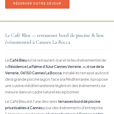
RÉSERVER VOTRE SÉJOUR
Le Café Bleu — restaurant bord de piscine & lieu
événementiel à Cannes La Bocca
Le
Café Bleu
est le restaurant-bar et le lieu événementiel de
la
Résidence La Palme d'Azur Cannes Verrerie
, au
6 rue de la
Verrerie, 06150 Cannes La Bocca
. Installé en terrasse au bord
de la grande piscine lagon, face à la Méditerranée, il propose
une cuisine méditerranéenne légère et des événements sur
mesure dans un cadre naturel exceptionnel.
Le Café Bleu est l'une des rares
terrasses bord de piscine
privatisables à Cannes
pour des événements d'entreprise.
Séminaires résidentiels,
réunions business à Cannes
,
petits